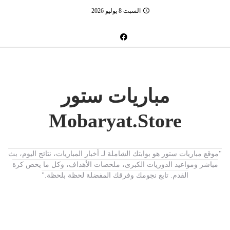
السبت 8 يوليو 2026
مباريات ستور
Mobaryat.Store
"موقع مباريات ستور هو بوابتك الشاملة لـ أخبار المباريات، نتائج اليوم، بث
مباشر ومواعيد الدوريات الكبرى، ملخصات الأهداف، وكل ما يخص كرة
القدم. تابع نجومك وفرقك المفضلة لحظة بلحظة."