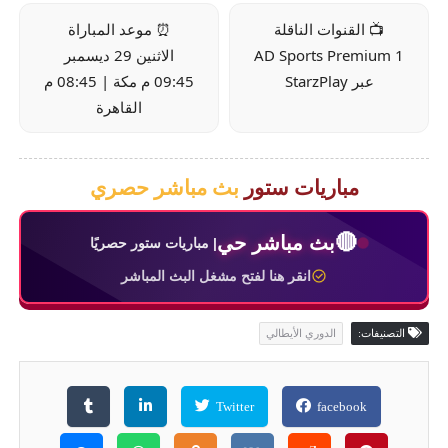
📺 القنوات الناقلة
⏰ موعد المباراة
AD Sports Premium 1
الاثنين 29 ديسمبر
عبر StarzPlay
09:45 م مكة | 08:45 م
القاهرة
مباريات ستور
بث مباشر حصري
🔴
بث مباشر حي
| مباريات ستور حصريًا
انقر هنا لفتح مشغل البث المباشر
التصنيفات:
الدوري الأيطالي
Twitter
facebook