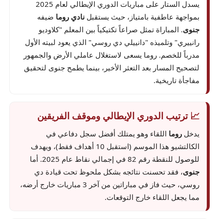
يسدل الستار على مباريات الدوري الإيطالي لعام 2025
بمواجهة عاطفية بامتياز، حيث يستقبل
نادي روما
ضيفه
جنوى
. المباراة تمثل صراعاً تكتيكياً بين المعلم "كلاوديو
رانييري" وتلميذه "دانييلي دي روسي" الذي يعود لبيته الأول
مدرباً للخصم. روما يسعى لاستغلال عاملي الأرض والجمهور
لتصحيح المسار بعد التعثر الأخير، بينما يطمح جنوى لتحقيق
مفاجأة تاريخية.
📈 ترتيب الدوري الإيطالي وموقف الفريقين
يدخل
روما
اللقاء وهو يمتلك أفضل سجل دفاعي في
الكالتشيو هذا الموسم (استقبل 10 أهداف فقط)، ويهدف
للوصول للنقطة رقم 82 في إجمالي نقاط عام 2025. أما
جنوى
، فقد تحسنت نتائجه بشكل ملحوظ تحت قيادة دي
روسي، حيث فاز في مباراتين من آخر 3 مباريات خارج أرضه،
مما يجعل اللقاء خارج التوقعات.