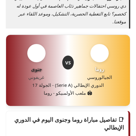
دي روسي احتفالات جماهير ذئاب العاصمة في أول عودة له
كخصم؟ تابع التغطية الحصرية، التشكيل، وموعد اللقاء عبر
موقعنا.
VS
روما
جنوى
الجيالوروسي
غريفوني
الدوري الإيطالي (Serie A) - الجولة 17
🏟️ ملعب الأولمبيكو - روما
📑 تفاصيل مباراة روما وجنوى اليوم في الدوري
الإيطالي