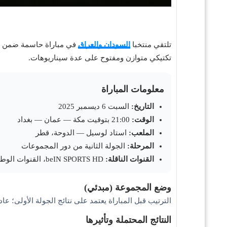
تلتقي منتخبا
السودان والعراق
تكتيكي متوازن ومفتوح على عدة سيناريوهات.
معلومات المباراة
التاريخ:
السبت 6 ديسمبر 2025
الوقت:
21:00 بتوقيت مكة — عمان — بغداد
الملعب:
استاد لوسيل — الدوحة، قطر
المرحلة:
الجولة الثانية من دور المجموعات
القنوات الناقلة:
beIN SPORTS HD، القنوات الوطنية لكل بلد، قنوات الكأس
وضع المجموعة (مبدئي)
الترتيب قبل المباراة يعتمد على نتائج الجولة الأولى؛ ع
النتائج المحتملة وتأثيرها