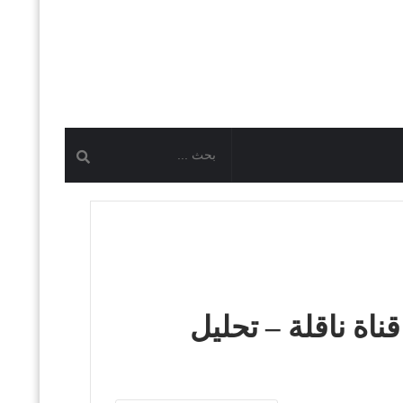
وم | كأس العرب 2025 | موعد – قناة ناقلة – تحليل