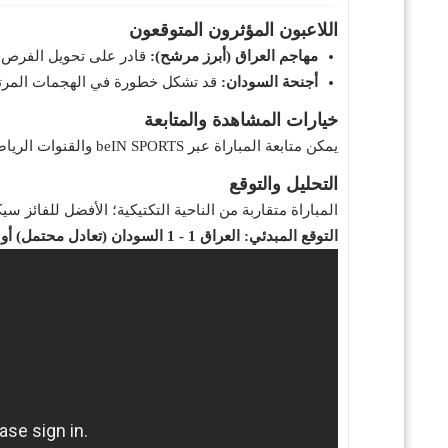
اللاعبون المؤثرون المتوقعون
مهاجم العراق (أبرز مرشح):
قادر على تحويل الفرص 
أجنحة السودان:
قد تشكل خطورة في الهجمات المرت
خيارات المشاهدة والمتابعة
يمكن متابعة المباراة عبر beIN SPORTS والقنوات الرياضية الوطنية، بالإضافة إلى متابعة النصوص والإحصاءات على مواقع كووورة وجول.
التحليل والتوقع
المباراة متقاربة من الناحية التكتيكية؛ الأفضل للفائز 
التوقع المبدئي: العراق 1 - 1 السودان (تعادل محتمل) أو فوز بسيط للعراق 2-1.