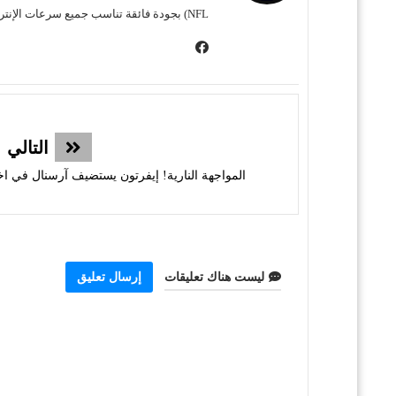
NFL) بجودة فائقة تناسب جميع سرعات الإنترنت. نحن نسعى لتوفير تجربة مشاهدة غامرة وسهلة للمشجع العربي، بعيداً عن التعقيد وبأقل قدر من الإعلانات المزعجة.
التالي
المواجهة النارية! إيفرتون يستضيف آرسنال في اخ
ليست هناك تعليقات
إرسال تعليق