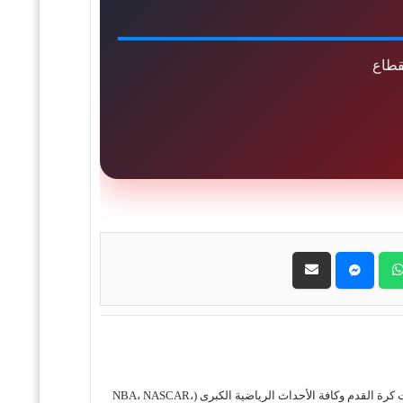
قطاع
حول موقع "مباريات ستور بث مباشر" موقع مباريات ستور هو منصة رياضية متكاملة متخصصة في تقديم خدمة البث المباشر لمباريات كرة القدم وكافة الأحداث الرياضية الكبرى (NBA، NASCAR،