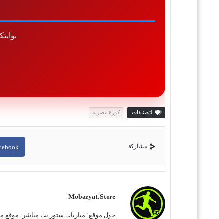
بوابت
التصنيفات:
كورة مصريه
مشاركة
cebook
Mobaryat.store