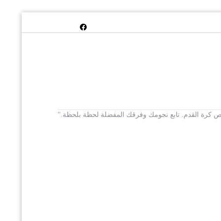
 يخص كرة القدم. تابع نجومك وفرقك المفضلة لحظة بلحظة."