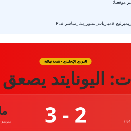
يميرليج #مباريات_ستور_بث_مباشر #PL
الدوري الإنجليزي - نتيجة نهائية
ت: اليونايتد يصعق آر
2 - 3
ما
مبويمو (37'), دورغو (50'), كونيا (87'