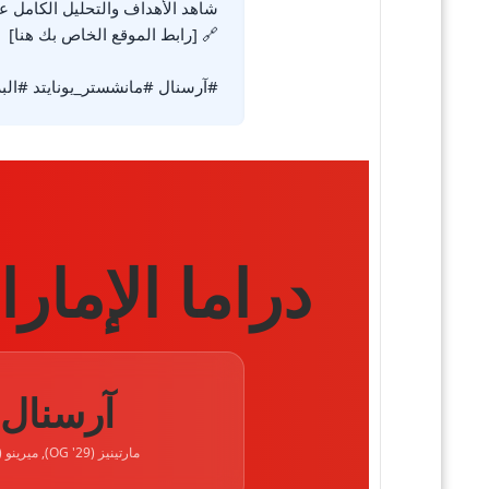
#آرسنال #مانشستر_يونايتد #البر
دراما الإمارا
آرسنال
مارتينيز (29' OG), ميرينو (84')