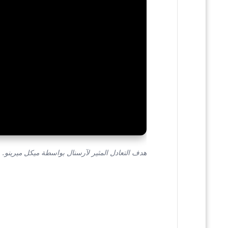
هدف التعادل المثير لآرسنال بواسطة ميكل ميرينو.