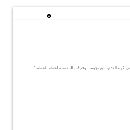
 يخص كرة القدم. تابع نجومك وفرقك المفضلة لحظة بلحظة."