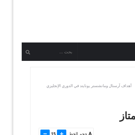
أهداف آرسنال ومانشستر يونايتد في الدوري الإنجليزي
تاز
حجم الخط
15