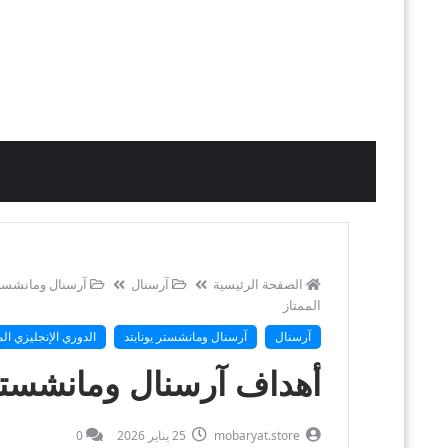
الصفحة الرئيسية
آرسنال
آرسنال ومانشستر
الممتاز
آرسنال
آرسنال ومانشستر يونايتد
الدوري الإنجليزي الم
أهداف آرسنال ومانشستر ي
mobaryat.store
25 يناير 2026
0