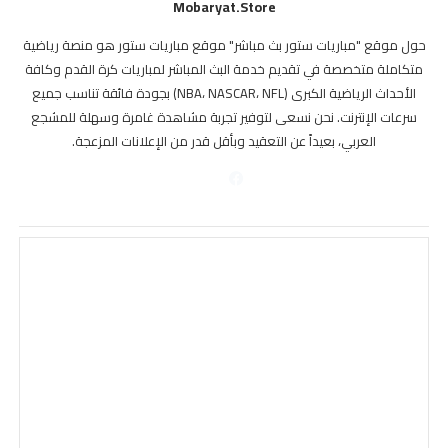
Mobaryat.store
حول موقع "مباريات ستور بث مباشر" موقع مباريات ستور هو منصة رياضية
متكاملة متخصصة في تقديم خدمة البث المباشر لمباريات كرة القدم وكافة
الأحداث الرياضية الكبرى (NBA، NASCAR، NFL) بجودة فائقة تناسب جميع
سرعات الإنترنت. نحن نسعى لتوفير تجربة مشاهدة غامرة وسهلة للمشجع
العربي، بعيداً عن التعقيد وبأقل قدر من الإعلانات المزعجة.