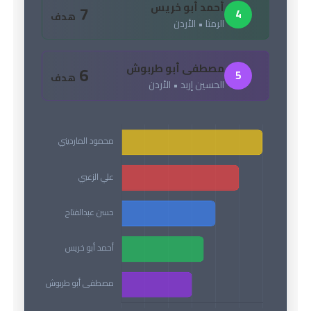
أحمد أبو خريس
7
4
هدف
الرمثا • الأردن
مصطفى أبو طربوش
6
5
هدف
الحسين إربد • الأردن