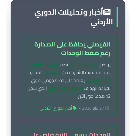
أخبار وتحليلات الدوري
الأردني
الفيصلي يحافظ على الصدارة
رغم ضغط الوحدات
يواصل
نادي الفيصلي
تصدر
الدوري الأردني
رغم المنافسة الشديدة من
الوحدات
. المدرب
أحمد حجازي
يعتمد على خط هجومي قوي
بقيادة الهداف
محمود المارديني
الذي سجل
12 هدفاً حتى الآن.
27 يناير 2026 •
أخبار الدوري الأردني
الوحدات يسعى للانقضاض على