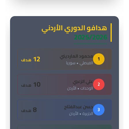
هدافو الدوري الأردني
2025/2026
محمود المارديني
12
1
هدف
الفيصلي • سوريا
علي الزعبي
10
2
هدف
الوحدات • الأردن
حسن عبدالفتاح
8
3
هدف
الجزيرة • الأردن