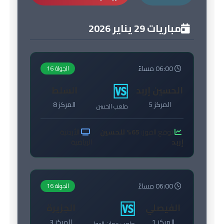
مباريات 29 يناير 2026
06:00 مساءً
الجولة 16
🆚
الحسين إربد
السلط
المركز 5
المركز 8
ملعب الحسن
توقع الفوز:
65% للحسين
الأردنية
إربد
الرياضية
06:00 مساءً
الجولة 16
🆚
الفيصلي
الجزيرة
المركز 1
المركز 3
ملعب عمان الدولي