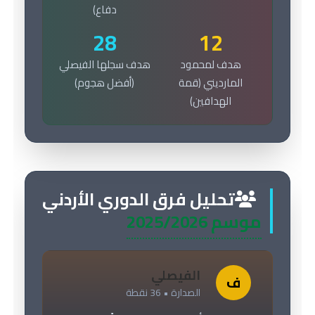
دفاع)
28
12
هدف لمحمود
هدف سجلها الفيصلي
المارديني (قمة
(أفضل هجوم)
الهدافين)
تحليل فرق الدوري الأردني
موسم 2025/2026
الفيصلي
ف
الصدارة • 36 نقطة