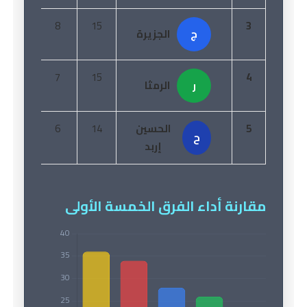
4
8
15
3
ج
الجزيرة
5
7
15
4
ر
الرمثا
5
الحسين
14
6
5
ح
إربد
مقارنة أداء الفرق الخمسة الأولى