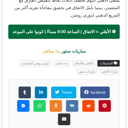
يسعى الأهلي اليوم لخطف الثلاث نقاط لتقليص الفارق مع
المتصدر، بينما يأمل الاتفاق في تحقيق مفاجأة تقربه أكثر من
المربع الذهبي لدوري روشن.
⚽ الأهلي × الاتفاق | الساعة 8:00 مساءً | كونوا على الموعد
مباريات ستور
بث مباشر
التصنيفات:
الأهلي والاتفاق
بث مباشر
دوري روشن السعودي
مباراة الأهلي
مباريات ستور
Twitter
facebook