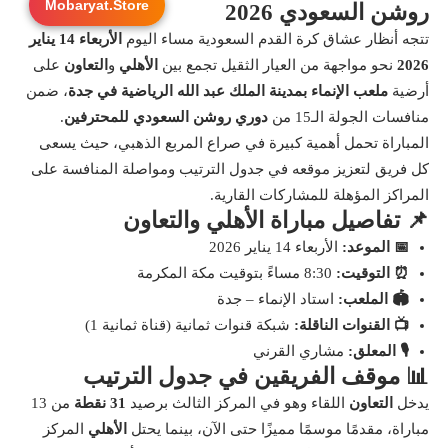
Mobaryat.Store
روشن السعودي 2026
تتجه أنظار عشاق كرة القدم السعودية مساء اليوم
الأربعاء 14 يناير
2026
نحو مواجهة من العيار الثقيل تجمع بين
الأهلي
و
التعاون
على
أرضية
ملعب الإنماء بمدينة الملك عبد الله الرياضية في جدة
، ضمن
منافسات الجولة الـ15 من
دوري روشن السعودي للمحترفين
.
المباراة تحمل أهمية كبيرة في صراع المربع الذهبي، حيث يسعى
كل فريق لتعزيز موقعه في جدول الترتيب ومواصلة المنافسة على
المراكز المؤهلة للمشاركات القارية.
📌 تفاصيل مباراة الأهلي والتعاون
📅 الموعد:
الأربعاء 14 يناير 2026
⏰ التوقيت:
8:30 مساءً بتوقيت مكة المكرمة
🏟️ الملعب:
استاد الإنماء – جدة
📺 القنوات الناقلة:
شبكة قنوات ثمانية (قناة ثمانية 1)
🎙️ المعلق:
مشاري القرني
📊 موقف الفريقين في جدول الترتيب
يدخل
التعاون
اللقاء وهو في المركز الثالث برصيد
31 نقطة
من 13
مباراة، مقدمًا موسمًا مميزًا حتى الآن، بينما يحتل
الأهلي
المركز