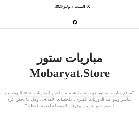
السبت 8 يوليو 2026
مباريات ستور
Mobaryat.Store
"موقع مباريات ستور هو بوابتك الشاملة لـ أخبار المباريات، نتائج اليوم، بث
مباشر ومواعيد الدوريات الكبرى، ملخصات الأهداف، وكل ما يخص كرة
القدم. تابع نجومك وفرقك المفضلة لحظة بلحظة."