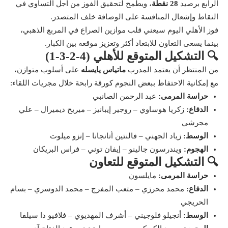
الرابع برصيد
28 نقطة
، ويطمح لتحقيق الفوز من أجل التساوي في
النقاط وإشعال المنافسة على الوصافة خلف المتصدر.
فوز الأهلي اليوم سيعني قلب موازين الصراع في المربع الذهبي،
بينما يسعى التعاون للابتعاد أكثر وتعزيز موقعه بين الكبار.
🔍 التشكيل المتوقع للأهلي (4-2-3-1)
من المنتظر أن يعتمد المدرب
ماتياس يايسله
على أسلوب متوازن،
مع إمكانية الاحتفاظ ببعض النجوم كورقة رابحة خلال مجريات اللقاء:
حراسة المرمى:
عبد الرحمن الصانبي
الدفاع:
زكريا هوساوي – روجير إيبانيز – ميريح ديميرال – علي
مجرشي
الوسط:
زياد الجهني – فالنتين أتانجانا – إنزو ميلوت
الهجوم:
ويندرسون جالينو – إيفان توني – فراس البريكان
🔍 التشكيل المتوقع للتعاون
حراسة المرمى:
مايلسون
الدفاع:
محمد محرزي – متعب المفرج – محمد الدوسري – بسام
الحريجي
الوسط:
أنجيلو فلوجيني – أشرف المهديوي – فلافيو دا سيلفا