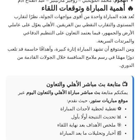
الهجوم:
محمد الكويكبي – روجير مارتينيز – عبد الفتاح آدم
🔥 أهمية المباراة وتوقعات اللقاء
تُعد هذه المباراة واحدة من أقوى مواجهات الجولة، نظرًا لتقارب
المستوى والتقارب النقطي بين الفريقين. الأهلي يعوّل على عاملي
الأرض والجمهور، فيما يعتمد التعاون على التنظيم الدفاعي
والمرتدات السريعة.
ومن المتوقع أن تشهد المباراة إثارة كبيرة، وأهدافًا حاسمة قد تلعب
دورًا مهمًا في رسم ملامح المنافسة خلال الجولات القادمة من
الدوري.
📺 متابعة بث مباشر الأهلي والتعاون
يمكنكم متابعة
بث مباشر مباراة الأهلي والتعاون اليوم
عبر
موقع مباريات ستور
، حيث نقدم:
⚽ تغطية لحظية لأحداث المباراة
📊 تحديث النتيجة أولًا بأول
🎯 ملخص الأهداف بعد نهاية اللقاء
📰 أخبار وتحليلات ما بعد المباراة