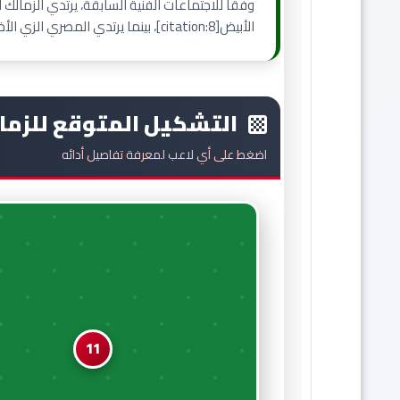
وفقًا للاجتماعات الفنية السابقة، يرتدي الزمال
الأبيض[citation:8]، بينما يرتدي المصري الزي الأخضر الكامل[citation:8].
التشكيل المتوقع للزمالك (4-
اضغط على أي لاعب لمعرفة تفاصيل أدائه
11