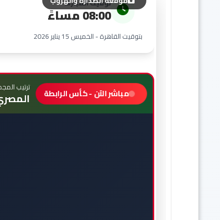
موقعة الصدارة والهروب
توقيت المباراة
08:00 مساءً
بتوقيت القاهرة - الخميس 15 يناير 2026
ترتيب المج
مباشر الآن - كأس الرابطة
المصري: 1st (11pts) | الزمالك: 