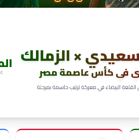
سعيدي × الزمالك
ال
ري في كأس عاصمة مصر
SC
لقلعة البيضاء في معركة ترتيب حاسمة بمرحلة