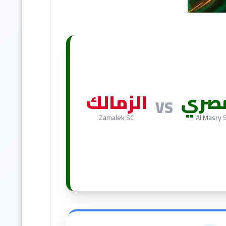
مصري
الزمالك
VS
Zamalek SC
Al Masry 