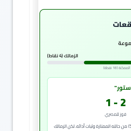
قعات
موعة
الزمالك (4 نقاط)
ة (18 نقطة)
ستور"
2 - 1
فوز للمصري
من حالته الممتازة وثبات أدائه، لكن الزمالك