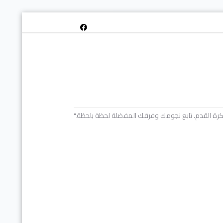
خص كرة القدم. تابع نجومك وفرقك المفضلة لحظة بلحظة."