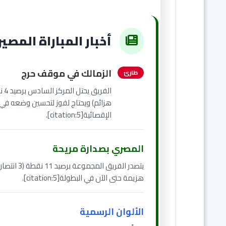
أخبار المباراة المصي
الزمالك في موقف حرج
طارئ
هزائم) ويحتاج لفوز لتحسين وضعه في 
الإقصائية[citation:5].
المصري بصدارة مريحة
يتصدر الفريق ا
هزيمة حتى الآن في البطولة[citation:5].
الألوان الرسمية