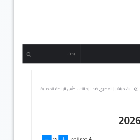
بث مباشر | المصري ضد الزمالك - كأس الرابطة المصرية
حجم الخط
15