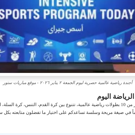
أجندة رياضية عالمية حصرية ليوم الجمعة ٢ يناير ٢٠٢٦ - موقع مباريات ستور
رياضة اليوم
م وغيرها. نقدم لكم في
ماً في صيغة مريحة وسلسة تساعدكم على اختيار ما تفضلون متابعته بكل س