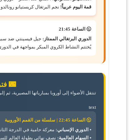
قمة اليوم عربياً!
نجم البرتغال كريستيانو رونالدو
🕤
الساعة 21:45
الدوري البرتغالي الممتاز:
جيل فيسينتي ضد سبور
يُختتم النشاط الكروي المبكر بمواجهة في الدور
🌃 فترة 
تنتقل الأضواء إلى أوروبا بمبارياتها المصيرية، ثم إلى الو
text
🕥
الساعة 22:45 | سلسلة من القمم الأوروبية
• الدوري الإسباني:
معركة حامية في الدرجة الثانية 
• السهام العالمية:
نصف نهائي بطولة العالم للسه