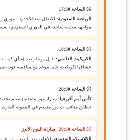
🕠
الساعة 17:30
الرياضة السعودية:
الاتفاق ضد الأخدود – دوري 
مواجهة محلية ساخنة في الدوري السعودي، يسعى
🕡
الساعة 18:30
الكريكيت العالمي:
باول رويالز ضد إم آي كيب تاون 
عشاق الكريكيت على موعد مع منافسة قوية ضمن 
🕗
الساعة 20:00
كأس أمم أفريقيا:
مباراة دور متقدم (سيتم تحديد
تنطلق منافسات دور متقدم في البطولة القارية ا
🕣
الساعة 20:30 | مباراة اليوم الأبرز
الكلاسيكو السعودي:
الأهلي ضد النصر – دوري 