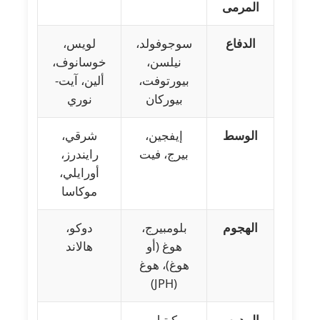
المرمى
الدفاع
سوجوفولد،
لويس،
نيلسن،
خوسانوف،
بيورتوفت،
ألين، آيت-
بيوركان
نوري
الوسط
إيفجين،
شرقي،
بيرج، فيت
رايندرز،
أورايلي،
موكاسا
الهجوم
بلومبيرج،
دوكو،
هوغ (أو
هالاند
هوغ)، هوغ
(JPH)
المدرب
كيتيل
بيب