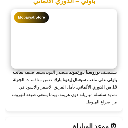
باولي – الدوري الألماني
Mobaryat.Store
يستضيف
بوروسيا دورتموند
متصدر البوندسليغا ضيفه
سانت
باولي
على ملعب
سيغنال إيدونا بارك
ضمن منافسات
الجولة
18 من الدوري الألماني
. يأمل الفريق الأصفر والأسود في
تمديد سلسلة مبارياته دون هزيمة، بينما يسعى ضيفه للهروب
من صراع الهبوط.
⏰ موعد المباراة