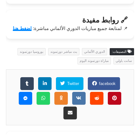
🔗 روابط مفيدة
📌 لمتابعة جميع مباريات الدوري الألماني مباشرة:
اضغط هنا
التصنيفات:
الدوري الألماني
بث مباشر دورتموند
بوروسيا دورتموند
سانت باولي
مباراة دورتموند اليوم
Twitter
facebook