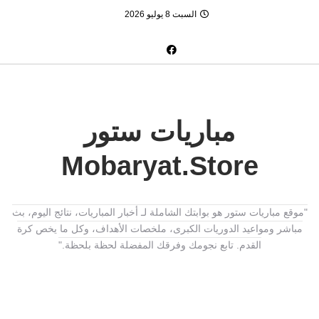
السبت 8 يوليو 2026
مباريات ستور
Mobaryat.Store
"موقع مباريات ستور هو بوابتك الشاملة لـ أخبار المباريات، نتائج اليوم، بث
مباشر ومواعيد الدوريات الكبرى، ملخصات الأهداف، وكل ما يخص كرة
القدم. تابع نجومك وفرقك المفضلة لحظة بلحظة."