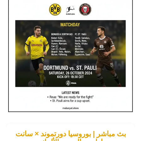
بث مباشر | بوروسيا دورتموند × سانت