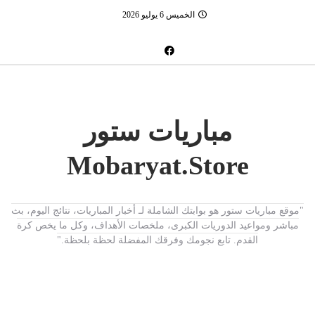
الخميس 6 يوليو 2026
مباريات ستور
Mobaryat.Store
"موقع مباريات ستور هو بوابتك الشاملة لـ أخبار المباريات، نتائج اليوم، بث
مباشر ومواعيد الدوريات الكبرى، ملخصات الأهداف، وكل ما يخص كرة
القدم. تابع نجومك وفرقك المفضلة لحظة بلحظة."