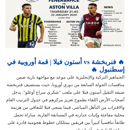
🔥 فنربخشة vs أستون فيلا | قمة أوروبية في
إسطنبول 🔥
الجماهير التركية والإنجليزية على موعد مع مواجهة نارية ضمن
منافسات الجولة السابعة من دوري أوروبا، حيث يستضيف فنربخشة
ضيفه الثقيل أستون فيلا على ملعب "شكري سراج أوغلو". يدخل
أصحاب الأرض اللقاء بطموح تعزيز مركزهم في جدول الترتيب العام
والاقتراب من التأهل المباشر، فيما يسعى فيلا للتعافي من هزيمة
محلية مفاجئة وإثبات جدارته في المسابقة القارية. مباراة تحمل
طابعاً تنافسياً كبيراً بين فريقين يمتلكان خطوط هجومية قادرة على
صناعة الفارق في أي لحظة.