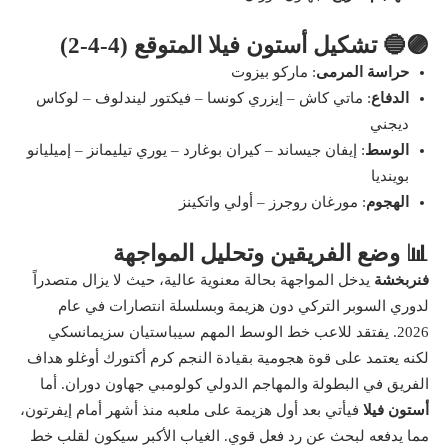
🟣🔵 تشكيل أستون فيلا المتوقع (4-4-2)
حراسة المرمى
: ماركو بيزوت
الدفاع
: ماتي كاش – إيزري كونسا – فيكتور ليندلوف – لوكاس
ديجني
الوسط
: إيفان جيساند – كيران بوغارد – يوري تيليمانز – إميليانو
بوينديا
الهجوم
: مورغان روجرز – أولي واتكينز
📊 وضع الفريقين وتحليل المواجهة
فنربخشة
يدخل المواجهة بحالة معنوية عالية، حيث لا يزال متصدراً
لدوري السوبر التركي دون هزيمة وبسلسلة انتصارات في عام
2026. يفتقد للاعب خط الوسط المهم سيباستيان سزيمانسكي
لكنه يعتمد على قوة هجومية بقيادة النجم كرم أكتورك أوغلو هداف
الفريق في البطولة والمهاجم الدولي كولومبي جهاون دوران. أما
أستون فيلا
فيأتي بعد أول هزيمة على ملعبه منذ أشهر أمام إيفرتون،
مما يدفعه لبحث عن رد فعل قوي. الغياب الأكبر سيكون لقلب خط