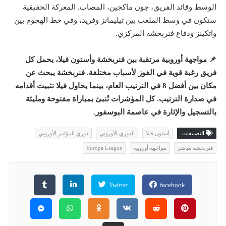
الوسط وقائد الفريق، جون ماكجين، المصاب. المعركة الحقيقية
ستكون في وسط الملعب بين تيليمانز وفريد، وفي خط الهجوم بين
واتكينز ودفاع فنربخشة المركزي.
📌 مواجهة أوروبية مرتقبة بين فنربخشة وأستون فيلا، يحمل كل
فريق رغبة قوية في الفوز لأسباب مختلفة. فنربخشة يبحث عن
مكان بين أفضل 8 في الترتيب العام، بينما يحاول فيلا تثبيت أقدامه
في صدارة الترتيب. كل المؤشرات تُنبئ بمباراة مفتوحة ومليئة
بالتسجيل والإثارة في عاصمة البوسفور.
التصنيفات:
أستون فيلا
الدوري الأوروبي
دوري المؤتمر الأوروبي
فنربخشة مباشر
مواجهة أوروبية
Europa League
Twitter
facebook