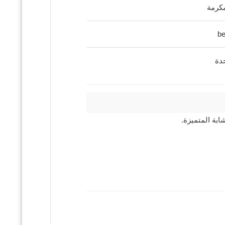
be
جدة
بة المتميزة.