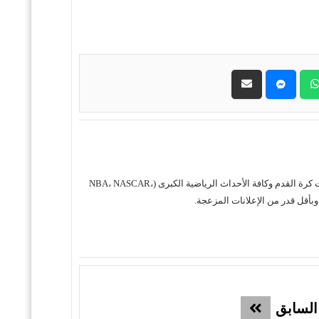
حول موقع "مباريات ستور بث مباشر" موقع مباريات ستور هو منصة رياضية متكاملة متخصصة في تقديم خدمة البث المباشر لمباريات كرة القدم وكافة الأحداث الرياضية الكبرى (NBA، NASCAR،
السابق