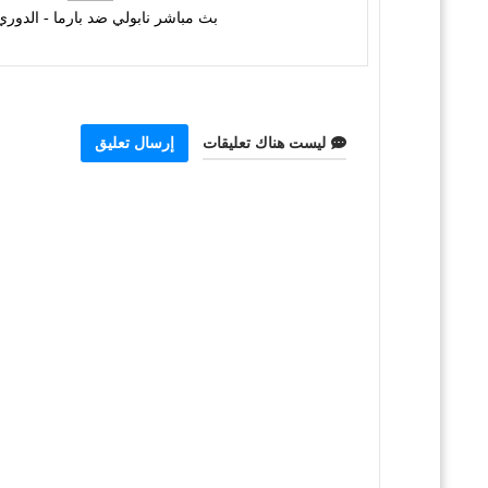
بث مباشر نابولي ضد بارما - الدوري الإ
ليست هناك تعليقات
إرسال تعليق