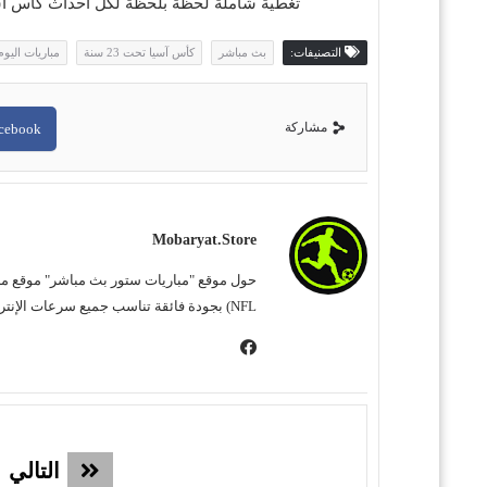
تغطية شاملة لحظة بلحظة لكل أحداث كأس آسيا تح
التصنيفات:
بث مباشر
كأس آسيا تحت 23 سنة
مباريات اليوم
مشاركة
cebook
Mobaryat.store
NFL) بجودة فائقة تناسب جميع سرعات الإنترنت. نحن نسعى لتوفير تجربة مشاهدة غامرة وسهلة للمشجع العربي، بعيداً عن التعقيد وبأقل قدر من الإعلانات المزعجة.
التالي