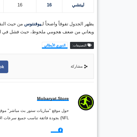
ليتشي
16
16
يظهر الجدول تفوقاً واضحاً لـ
يوفنتوس
من حيث النقاط والأداء الأخير، حيث
ويعاني من ضعف هجومي ملحوظ، حيث فشل في التسجيل في 6 من أصل 10 مباريات لعبها منذ منتصف
التصنيفات:
الدوري الأيطالي
مشاركة
ok
Mobaryat.store
NFL) بجودة فائقة تناسب جميع سرعات الإنترنت. نحن نسعى لتوفير تجربة مشاهدة غامرة وسهلة للمشجع العربي، بعيداً عن التعقيد وبأقل قدر من الإعلانات المزعجة.