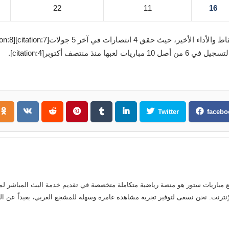
22
11
16
 حقق 4 انتصارات في آخر 5 جولات[citation:7][citation:8]. على النقيض، يظهر
 أكتوبر[citation:4].
Twitter
facebo