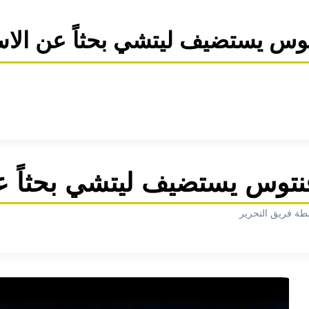
نتوس يستضيف ليتشي بحثاً عن الاس
فنتوس يستضيف ليتشي بحثاً ع
طة فريق التحرير