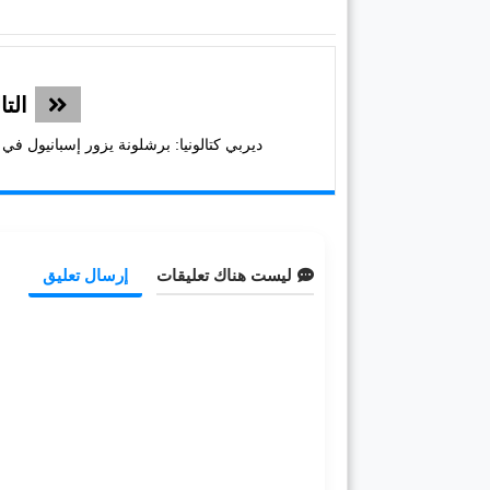
التا
ديربي كتالونيا: برشلونة يزور إسبانيول في
ليست هناك تعليقات
إرسال تعليق