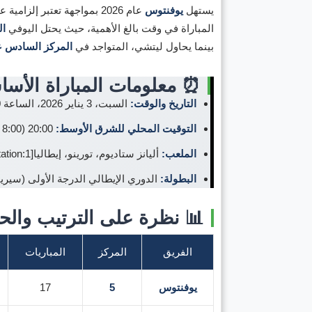
يستهل
يوفنتوس
عام 2026 بمواجهة تعتبر إلزامية على طريق تحقيق أهدافه الموسمية، حين يستضيف على أرضية
المباراة في وقت بالغ الأهمية، حيث يحتل اليوفي
ال
بينما يحاول ليتشي، المتواجد في
المركز السادس 
⏰ معلومات المباراة الأسا
التاريخ والوقت:
السبت، 3 يناير 2026، الساعة 19:00 بتوقيت القدس / 18:00 بتوقيت وسط أوروبا[citation:1][citation:3].
التوقيت المحلي للشرق الأوسط:
20:00 (8:00 مساءً) بتوقيت السعودية وقطر - 19:00 (7:00 مساءً) بتوقيت مصر.
الملعب:
أليانز ستاديوم، تورينو، إيطاليا[citation:1][citation:5].
البطولة:
الدوري الإيطالي الدرجة الأولى (سيريا أ) - الجولة 18[n:3][citation:4
📊 نظرة على الترتيب والحال
الفريق
المركز
المباريات
يوفنتوس
5
17