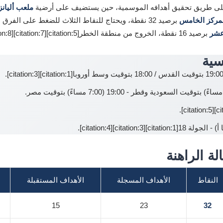
ملعب أليانز
مركز الخامس
برصيد 32 نقطة، ويحتاج للنقاط الثلاث للضغط على الفرق التي تسبقه في سباق المنافسة على
عشر
برصيد 16 نقطة، الخروج من منطقة الخطر[citation:5][citation:7][citation:8].
سية
citation:1][citatio].
ة الراهنة
النقاط
الأهداف المسجلة
الأهداف المستقبلة
15
23
32