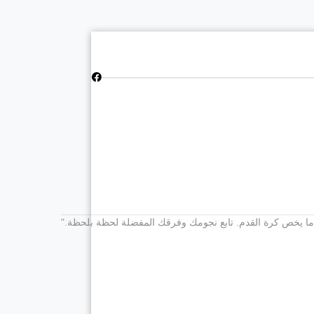
كل ما يخص كرة القدم. تابع نجومك وفرقك المفضلة لحظة بلحظة."