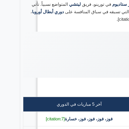
 ستاديوم
في تورينو، فريق
ليتشي
المتواضع نسبياً. تأتي
دوري أبطال أوروبا
،
آخر 5 مباريات في الدوري
فوز، فوز، فوز، فوز، خسارة
[citation:7]