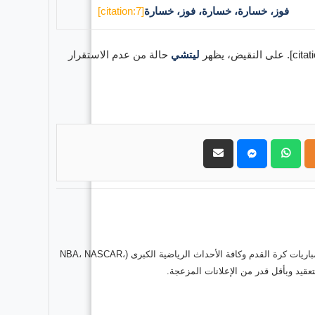
فوز، خسارة، خسارة، فوز، خسارة
[citation:7]
ليتشي
حالة من عدم الاستقرار
حول موقع "مباريات ستور بث مباشر" موقع مباريات ستور هو منصة رياضية متكاملة متخصصة في تقديم خدمة البث المباشر لمباريات كرة القدم وكافة الأحداث الرياضية الكبرى (NBA، NASCAR،