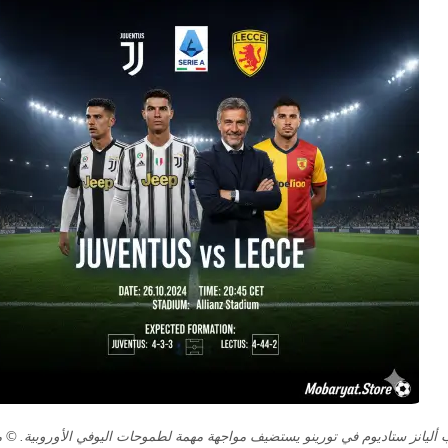
 أليانز ستاديوم في تورينو يستضيف مواجهة مهمة لطموحات اليوفي الأوروبية. © 