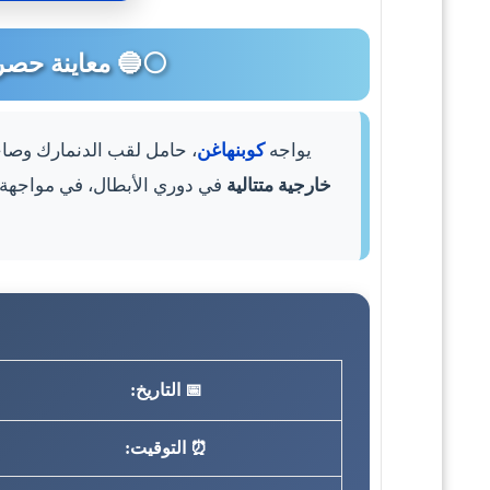
⚪🔵 معاينة حصرية | كوبنهاغن 🆚 نابولي | 
يواجه
كوبنهاغن
، حامل لقب الدنمارك وص
خارجية متتالية
في دوري الأبطال، في مواجهة ي
📅 التاريخ:
⏰ التوقيت: