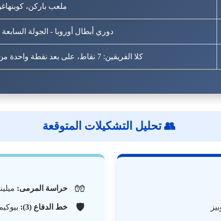
ملعب باركن، كوبنهاغ
دوري أبطال أوروبا - الجولة السابعة
كلا الفريقين: 7 نقاط، على بعد نقطة واحدة من منطقة الإقصاء المباشر.
👥 تحليل التشكيلات المتوقعة
🧤
حراسة المرمى:
ميلين
🛡️
بيز
خط الدفاع (3):
بيوكيم