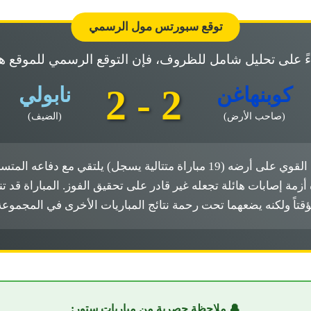
توقع سبورتس مول الرسمي
ءً على تحليل شامل للظروف، فإن التوقع الرسمي للموقع ه
2 - 2
كوبنهاغن
نابولي
(صاحب الأرض)
(الضيف)
 أزمة إصابات هائلة تجعله غير قادر على تحقيق الفوز. المباراة قد ت
قتاً ولكنه يضعهما تحت رحمة نتائج المباريات الأخرى في المجموعة
🔔 ملاحظة حصرية من مباريات ستور: