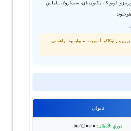
ينزو، لوبوتكا، مكتوميناي، سبينازولا، إيلماس
هوجلوند
ي
ين، ر.لوكاكو، أ.ميريت، م.بوليتانو، أ.راهماني،
نابولي
دوري الأبطال:
❌✅❌⚪✅❌