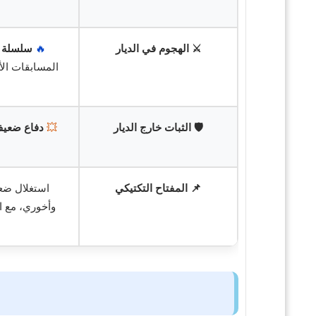
⚔️ الهجوم في الديار
🔥
سلسلة ت
المسابقات الأ
🛡️ الثبات خارج الديار
💥
دفاع ضعي
📌 المفتاح التكتيكي
استغلال ضع
وأخوري، مع ا