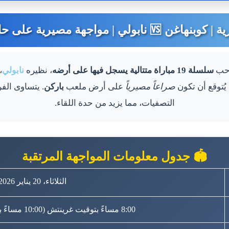
مواجهة مصيرية على حافة الإقصاء 🔵⚪
احب
سلسلة 19 مباراة متتالية يسجل فيها على أرضه
، نظيره
نابولي
،
ُتوقع أن تكون
صراعاً مصيرياً
على أرض ملعب
باركن
التصفيات، مما يزيد من حدة اللقاء.
🏟️ جدول معلومات المواجهة المرتقبة
الثلاثاء، 20 يناير 2026
8:00 مساءً بتوقيت غرينتش (10:00 مساءً بتوقيت مكة المكرمة)