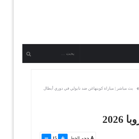
بث مباشر | مباراة كوبنهاغن ضد نابولي في دوري أبطال
202
حجم الخط
15