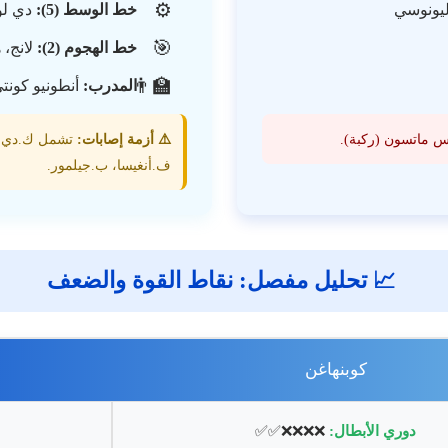
⚙️
ليونوسي
خط الوسط (5):
دي لور
🎯
خط الهجوم (2):
لانج، 
👨‍🏫
المدرب:
أنطونيو كونت
س ماتسون (ركبة).
⚠️ أزمة إصابات:
تشمل ك.دي برو
ف.أنغيسا، ب.جيلمور.
📈 تحليل مفصل: نقاط القوة والضعف
كوبنهاغن
دوري الأبطال:
❌❌❌❌✅✅