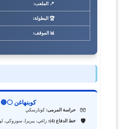
📍 الملعب:
🏆 البطولة:
📊 الموقف:
كوبنهاغن ⚪🔵
🧤
حراسة المرمى:
كوتارسكي
🛡️
خط الدفاع (4):
زاغي، بيريرا، سوزوكي، لو