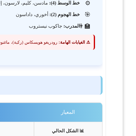
⚙️
خط الوسط (4):
مادسن، كليم، لارسون، إ
🎯
خط الهجوم (2):
أخوري، داداسون
👨‍🏫
المدرب:
جاكوب نيستروب
⚠️ الغيابات الهامة:
رودريغو هويسكاس (ركبة)، ماغنو
المعيار
📊 الشكل الحالي