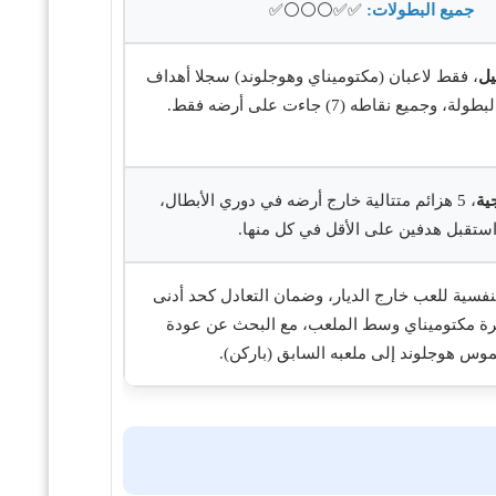
جميع البطولات:
✅✅⚪⚪⚪✅
ل
، فقط لاعبان (مكتوميناي وهوجلوند) سجلا أهداف
 وجميع نقاطه (7) جاءت على أرضه فقط.
ية
، 5 هزائم متتالية خارج أرضه في دوري الأبطال،
ستقبل هدفين على الأقل في كل منها.
نفسية للعب خارج الديار، وضمان التعادل كحد أدنى
رة مكتوميناي وسط الملعب، مع البحث عن عودة
وس هوجلوند إلى ملعبه السابق (باركن).