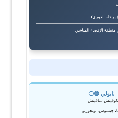
ن
 (مرحلة الدوري)
نابولي 🔵⚪
كوفيتش-سافيتش
ا، جيسوس، بونجورنو