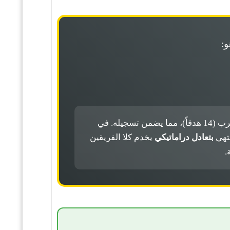
و:
سجل كوبنهاغن الهجومي القوي على أرضه (19 مباراة متتالية يسجل) يلتقي مع دفاعه المتسرب (14 هدفاً)، مما يضمن تسجيله. في
نتهي
بتعادل دراماتيكي
يخدم كلا الفريقين
.