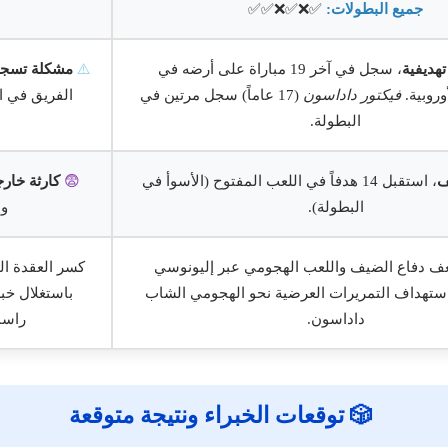
جميع البطولات:
✅❌✅❌✅✅
هديفية
، سجل في آخر 19 مباراة على أرضه في
⚠️
مشكلة تسجي
وروبية.
فيكتور داداسون
(17 عاماً) سجل مرتين في
الفريق في البطولة،
البطولة.
ف
، استقبل 14 هدفاً في اللعب المفتوح (الأسوأ في
😨
كارثة خارج
البطولة).
وا
ف دفاع الضيف واللعب الهجومي عبر إليونوسي
كسر العقدة ال
ستهداف التمريرات العرضية نحو الهجومي الشاب
باستغلال خب
داداسون.
راسم
🎲 توقعات الخبراء ونتيجة متوقعة