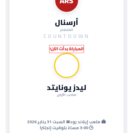
ARS
أرسنال
المتصدر
COUNTDOWN
المباراة بدأت الآن!
LUF
ليدز يونايتد
صاحب الأرض
🏟️ ملعب إيلاند رود
📅 السبت 31 يناير 2026
🕒 3:00 مساءً بتوقيت إنجلترا