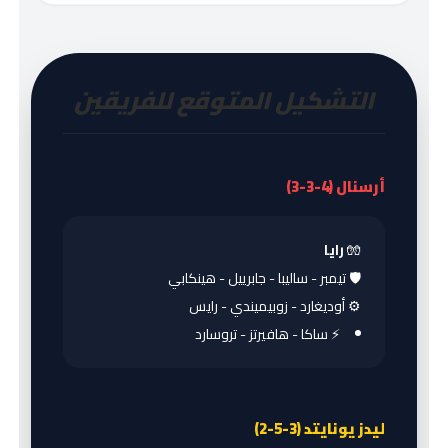
التشكيل المتوقع للفريقين
أرسنال (4-3-3)
🧤
رايا
🛡️ تيمبر - ساليبا - جابرييل - هينكابي
⚙️ أوديغارد - زوبيميندي - رايس
⚡ ساكا - هافيرتز - تروسارد
ليدز يونايتد (3-5-2)