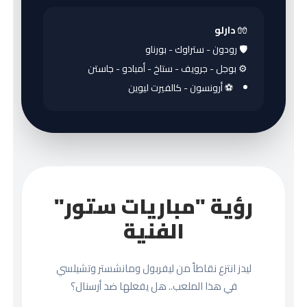
🧤
دارلو
🛡️ رودون - ستراوك - بورناو
⚙️ بوجل - جرويف - ستاخ - أمبادو - جاستن
⚽ أرونسون - كالفيرت ليوين
رؤية "مباريات ستور"
الفنية
ليدز انتزع نقاطاً من ليفربول ومانشستر وتشيلسي
في هذا الملعب.. هل يفعلها ضد أرسنال؟