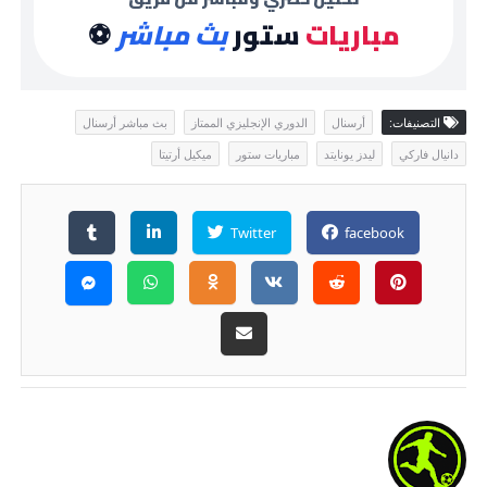
مباريات
ستور
بث مباشر
⚽
التصنيفات:
أرسنال
الدوري الإنجليزي الممتاز
بث مباشر أرسنال
دانيال فاركي
ليدز يونايتد
مباريات ستور
ميكيل أرتيتا
Twitter
facebook