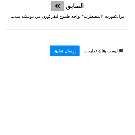
السابق
فرانكفورت "المضطرب" يواجه طموح ليفركوزن في دويتشه بنك بارك
ليست هناك تعليقات
إرسال تعليق