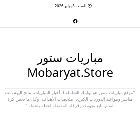
السبت 8 يوليو 2026
مباريات ستور
Mobaryat.Store
"موقع مباريات ستور هو بوابتك الشاملة لـ أخبار المباريات، نتائج اليوم، بث
مباشر ومواعيد الدوريات الكبرى، ملخصات الأهداف، وكل ما يخص كرة
القدم. تابع نجومك وفرقك المفضلة لحظة بلحظة."