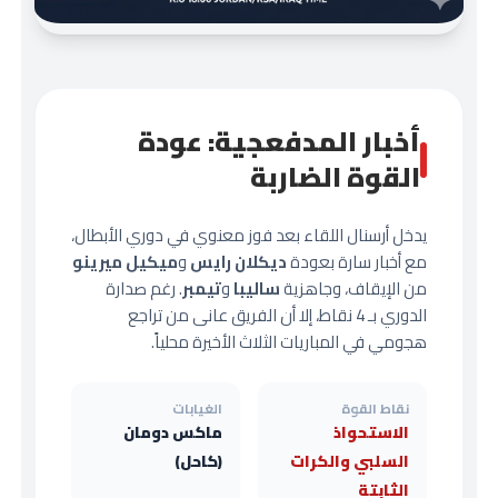
أخبار المدفعجية: عودة
القوة الضاربة
يدخل أرسنال اللقاء بعد فوز معنوي في دوري الأبطال،
مع أخبار سارة بعودة
ديكلان رايس
و
ميكيل ميرينو
من الإيقاف، وجاهزية
ساليبا
و
تيمبر
. رغم صدارة
الدوري بـ 4 نقاط، إلا أن الفريق عانى من تراجع
هجومي في المباريات الثلاث الأخيرة محلياً.
نقاط القوة
الغيابات
الاستحواذ
ماكس دومان
السلبي والكرات
(كاحل)
الثابتة