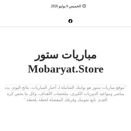
الخميس 6 يوليو 2026
مباريات ستور
Mobaryat.Store
"موقع مباريات ستور هو بوابتك الشاملة لـ أخبار المباريات، نتائج اليوم، بث
مباشر ومواعيد الدوريات الكبرى، ملخصات الأهداف، وكل ما يخص كرة
القدم. تابع نجومك وفرقك المفضلة لحظة بلحظة."