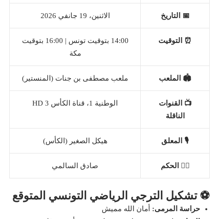
📅 التاريخ
الاثنين، 19 جانفي 2026
⏰ التوقيت
14:00 بتوقيت تونس | 16:00 بتوقيت
مكة
🏟️ الملعب
ملعب مصطفى بن جنات (المنستير)
📺 القنوات
الوطنية 1، قناة الكأس 3 HD
الناقلة
🎙️ المعلق
هيكل الصغير (الكأس)
👨‍⚖️ الحكم
صادق السالمي
⚽ تشكيل الترجي الرياضي التونسي المتوقع
حراسة المرمى:
أمان الله مميش