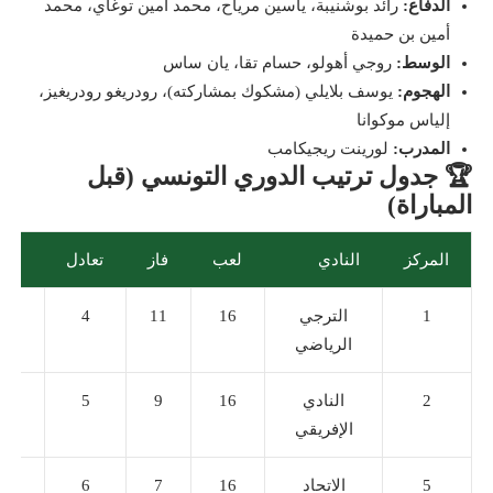
الدفاع:
رائد بوشنيبة، ياسين مرياح، محمد أمين توغاي، محمد
أمين بن حميدة
الوسط:
روجي أهولو، حسام تقا، يان ساس
الهجوم:
يوسف بلايلي (مشكوك بمشاركته)، رودريغو رودريغيز،
إلياس موكوانا
المدرب:
لورينت ريجيكامب
🏆 جدول ترتيب الدوري التونسي (قبل
المباراة)
المركز
النادي
لعب
فاز
تعادل
نقا
1
الترجي
16
11
4
37
الرياضي
2
النادي
16
9
5
32
الإفريقي
5
الاتحاد
16
7
6
27