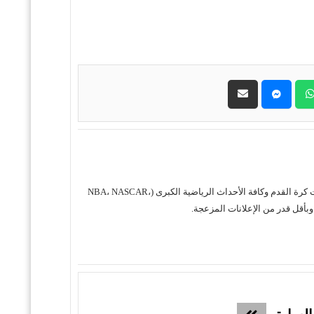
حول موقع "مباريات ستور بث مباشر" موقع مباريات ستور هو منصة رياضية متكاملة متخصصة في تقديم خدمة البث المباشر لمباريات كرة القدم وكافة الأحداث الرياضية الكبرى (NBA، NASCAR،