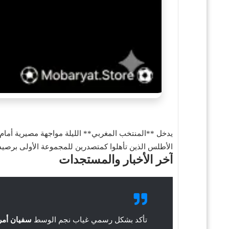
الأطلس الذين تأهلوا كمتصدرين للمجموعة الأولى برصيد 7 نقاط، يطمحون لمواصلة مشوارهم نحو اللقب القاري الغائب منذ عقود، متسلحين بدعم جماهيري غفير في الرب
آخر الأخبار والمستجدات
تأكد بشكل رسمي غياب نجم الوسط
سفيان أمر