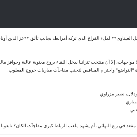
 العيناوي** لملء الفراغ الذي تركه أمرابط، بجانب تألق **عز الدين أوناح
رغم التفوق التاريخي للمغرب بسبعة انتصارات في آخر 8 مواجهات، إلا أن منتخب تنزانيا يدخل اللقاء بروح
"التواضع" واحترام المنافس لتجنب مفاجآت مباريات خروج المغلوب.
دلال، نصير مزراوي
يباري
عبي
قعد في ربع النهائي، أم يشهد ملعب الرباط كبرى مفاجآت الكان؟ تابعونا 