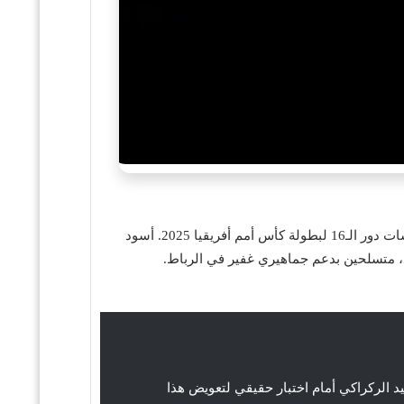
يدخل **المنتخب المغربي** الليلة مواجهة مصيرية أمام نظيره **التنزاني** على أرضية ملعب الأمير مولاي عبد الله، ضمن منافسات دور الـ16 لبطولة كأس أمم أفريقيا 2025. أسود
د الركراكي أمام اختبار حقيقي لتعويض هذا