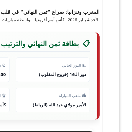
المغرب وتنزانيا: صراع "ثمن النهائي" في قلب 
الأحد 4 يناير 2026
|
كأس أمم أفريقيا
|
بواسطة مباريات 
📋
بطاقة ثمن النهائي والترتيب
📊 الدور الحالي
⏰ تو
دور الـ16 (خروج المغلوب)
8:00 مساءً مكة | :00
🏟️ ملعب المباراة
🏆 ا
الأمير مولاي عبد الله (الرباط)
كأس 