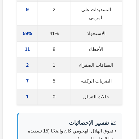
التسديدات على
2
9
المرمى
الاستحواذ
41%
59%
الأخطاء
8
11
البطاقات الصفراء
1
2
الضربات الركنية
5
7
حالات التسلل
0
1
📈 تفسير الإحصائيات
• تفوق الهلال الهجومي كان واضحًا (15 تسديدة
منها 9 على المرمى)