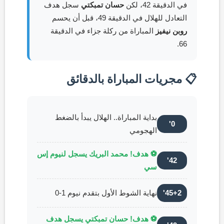
في الدقيقة 42، لكن
حسان تمبكتي
سجل هدف
التعادل للهلال في الدقيقة 49، قبل أن يحسم
روبن نيفيز
المباراة من ركلة جزاء في الدقيقة
66.
📋 مجريات المباراة بالدقائق
بداية المباراة.. الهلال يبدأ بالضغط
0'
الهجومي
⚽ هدف! محمد البريك يسجل لنيوم إس
42'
سي
45+2'
نهاية الشوط الأول بتقدم نيوم 1-0
⚽ هدف! حسان تمبكتي يسجل هدف