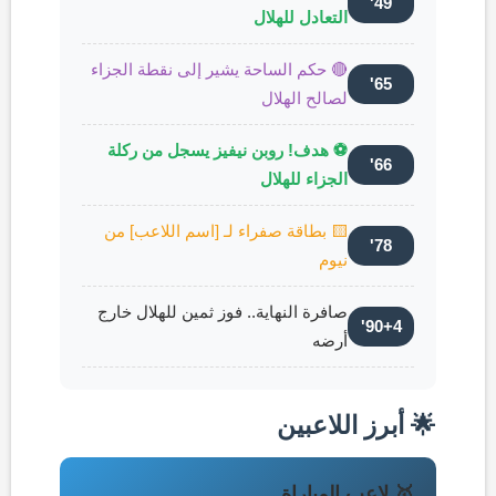
49'
التعادل للهلال
🔴 حكم الساحة يشير إلى نقطة الجزاء
65'
لصالح الهلال
⚽ هدف! روبن نيفيز يسجل من ركلة
66'
الجزاء للهلال
🟨 بطاقة صفراء لـ [اسم اللاعب] من
78'
نيوم
صافرة النهاية.. فوز ثمين للهلال خارج
90+4'
أرضه
🌟 أبرز اللاعبين
🥇 لاعب المباراة