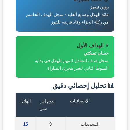
روبن نيفيز
قائد الهلال وصانع ألعابه - سجل الهدف الحاسم
من ركلة الجزاء وقاد فريقه للفوز
⭐ الهداف الأول
حسان تمبكتي
سجل هدف التعادل المهم للهلال في بداية
الشوط الثاني ليغير مجرى المباراة
📊 تحليل إحصائي دقيق
الإحصائيات
نيوم إس
الهلال
سي
التسديدات
9
15