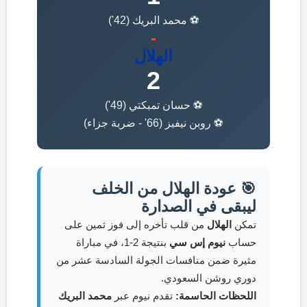
⚽ محمد البريك (42')
-
الهلال
2
⚽ حسان تمبكتي (49')
⚽ روبن نيفيز (66' - ضربة جزاء)
🎯 عودة الهلال من الخلف
ليبقى في الصدارة
تمكن
الهلال
من قلب تأخره إلى فوز ثمين على
حساب
نيوم إس سي
بنتيجة 2-1، في مباراة
مثيرة ضمن منافسات الجولة السادسة عشر من
دوري روشن السعودي.
اللحظات الحاسمة:
تقدم نيوم عبر
محمد البريك