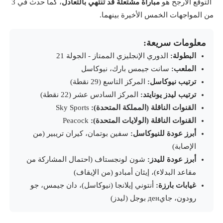
التوقع الأرجح هو
مباراة مشتعلة قد تنتهي بالتعادل
، كما حدث في 3
من المواجهات الخمس الأخيرة بينهما.
معلومات سريعة:
البطولة:
الدوري الإنجليزي الممتاز - الجولة 21
الملعب:
سانت جيمس بارك، نيوكاسل
ترتيب نيوكاسل:
المركز التاسع (29 نقطة)
ترتيب ليدز يونايتد:
المركز السادس عشر (22 نقطة)
القنوات الناقلة (المملكة المتحدة):
Sky Sports
القنوات الناقلة (الولايات المتحدة):
Peacock
أبرز عودة للنيوكاسل:
سفين بوتمان، كيران تريبير (من
الإصابة)
أبرز عودة لليدز:
شون لونجستاف (احتمال المشاركة من
مقاعد البدلاء)، إيثان أمبادو (من الإيقاف)
غيابات بارزة:
أنتوني إيلانجا (نيوكاسل)، دان جيمس، جو
رودون، جايден بوجل (ليدز)