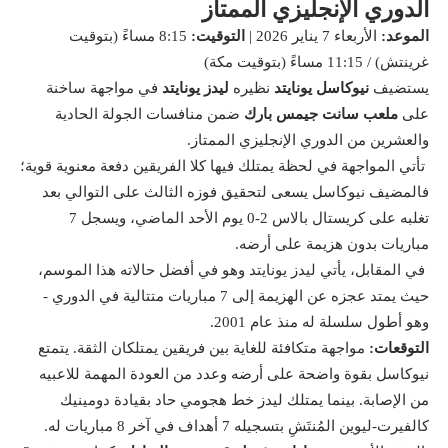
الدوري الإنجليزي الممتاز
الموعد:
الأربعاء 7 يناير 2026 |
التوقيت:
8:15 مساءً (بتوقيت
غرينتش) / 11:15 مساءً (بتوقيت مكة)
يستضيف
نيوكاسل يونايتد
نظيره
ليدز يونايتد
في مواجهة ساخنة
على
ملعب سانت جيمس بارك
ضمن منافسات الجولة الحادية
والعشرين من الدوري الإنجليزي الممتاز.
تأتي المواجهة في لحظة يمتلك فيها كلا الفريقين دفعة معنوية قوية؛
فالمضيف نيوكاسل يسعى لتحقيق فوزه الثالث على التوالي بعد
تغلبه على كريستال بالاس 2-0 يوم الأحد الماضي، ويسجل 7
مباريات بدون هزيمة على أرضه.
في المقابل، يأتي ليدز يونايتد وهو في أفضل حالاته هذا الموسم،
حيث يمتد عجزه عن الهزيمة إلى 7 مباريات متتالية في الدوري -
وهو أطول سلسلة له منذ عام 2001.
التوقعات:
مواجهة متكافئة للغاية بين فريقين يمتلكان الثقة. يتمتع
نيوكاسل بقوة واضحة على أرضه وعدد من العودة المهمة للاعبيه
من الإصابة. بينما يمتلك ليدز خط هجومي حاد بقيادة دومينيك
كالفيرت-ليوين المُنتَشِ بتسجيله 7 أهداف في آخر 8 مباريات له.