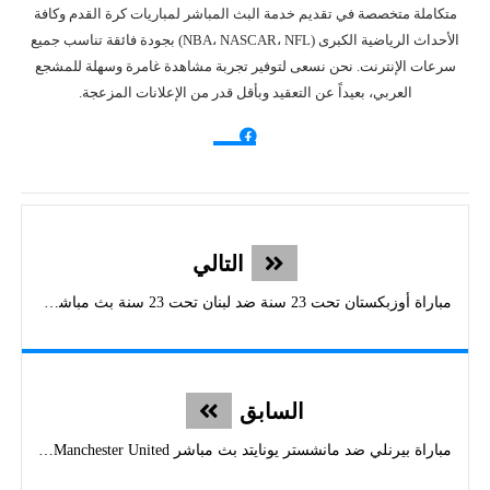
متكاملة متخصصة في تقديم خدمة البث المباشر لمباريات كرة القدم وكافة
الأحداث الرياضية الكبرى (NBA، NASCAR، NFL) بجودة فائقة تناسب جميع
سرعات الإنترنت. نحن نسعى لتوفير تجربة مشاهدة غامرة وسهلة للمشجع
العربي، بعيداً عن التعقيد وبأقل قدر من الإعلانات المزعجة.
التالي
مباراة أوزبكستان تحت 23 سنة ضد لبنان تحت 23 سنة بث مباشر - كأس آسيا
السابق
مباراة بيرنلي ضد مانشستر يونايتد بث مباشر Burnley vs Manchester United