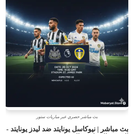
بث مباشر حصري عبر مباريات ستور
بث مباشر | نيوكاسل يونايتد ضد ليدز يونايتد -