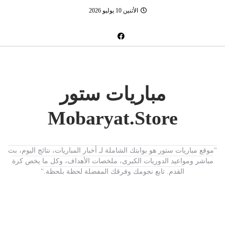
الأثنين 10 يوليو 2026
مباريات ستور
Mobaryat.Store
"موقع مباريات ستور هو بوابتك الشاملة لـ أخبار المباريات، نتائج اليوم، بث
مباشر ومواعيد الدوريات الكبرى، ملخصات الأهداف، وكل ما يخص كرة
القدم. تابع نجومك وفرقك المفضلة لحظة بلحظة."