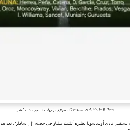
Osasuna vs Athletic Bilbao - موقع مباريات ستور بث مباشر
تقبل نادي أوساسونا نظيره أتلتيك بيلباو في حصنه "إل سادار". تعد هذه المبا