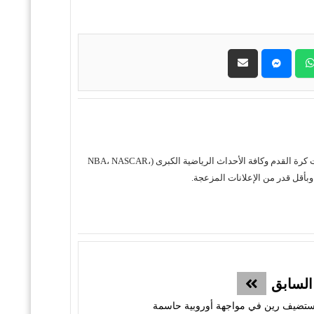
حول موقع "مباريات ستور بث مباشر" موقع مباريات ستور هو منصة رياضية متكاملة متخصصة في تقديم خدمة البث المباشر لمباريات كرة القدم وكافة الأحداث الرياضية الكبرى (NBA، NASCAR،
السابق
يستضيف رين في مواجهة أوروبية حاسمة