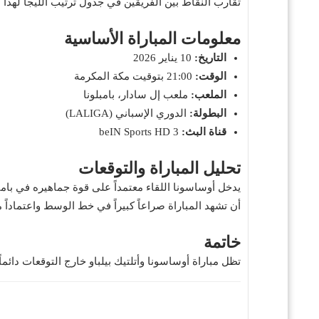
تقارب النقاط بين الفريقين في جدول ترتيب الليجا لهذا 
معلومات المباراة الأساسية
التاريخ:
10 يناير 2026
الوقت:
21:00 بتوقيت مكة المكرمة
الملعب:
ملعب إل سادار، بامبلونا
البطولة:
الدوري الإسباني (LALIGA)
قناة البث:
beIN Sports HD 3
تحليل المباراة والتوقعات
يدخل أوساسونا اللقاء معتمداً على قوة جماهيره في بامبل
أن تشهد المباراة صراعاً كبيراً في خط الوسط واعتماداً 
خاتمة
تظل مباراة أوساسونا وأتلتيك بيلباو خارج التوقعات دائماً