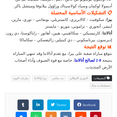
أديمولا لوكمان وسياد كولاسيناك وراؤول بيلانوفا وميتشل باكر.
📋 التشكيلات الأساسية المحتملة
بيزا:
سكوفيت – كالابريزي، كانستريلي، بونفانتي – توري، مارين،
آيبشر، أنجوري – تراموني، موريو – مايستر
أتالانتا:
كارنيسيكي – سكالڤيني، هيين، أهانور – زاباكوستا، دي رون،
إديرسون، بيرناسكوني – دي كيتيلير، زاليفسكي – سكاماكا
📊 توقع النتيجة
نتوقع مباراة صعبة على بيزا، مع تقدم أتالانتا وقد تنتهي المباراة
بنتيجة
0‑2 لصالح أتالانتا
، خاصة مع قوة الضيوف وأداء أصحاب
الأرض المتذبذب.
التصنيفات:
الدوري الإيطالي
بث مباشر
بيزا وأتالانتا
مباريات اليوم
Pisa vs Atalanta
Twitter
facebook