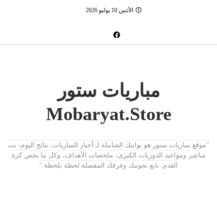
الأثنين 10 يوليو 2026
مباريات ستور
Mobaryat.Store
"موقع مباريات ستور هو بوابتك الشاملة لـ أخبار المباريات، نتائج اليوم، بث
مباشر ومواعيد الدوريات الكبرى، ملخصات الأهداف، وكل ما يخص كرة
القدم. تابع نجومك وفرقك المفضلة لحظة بلحظة."