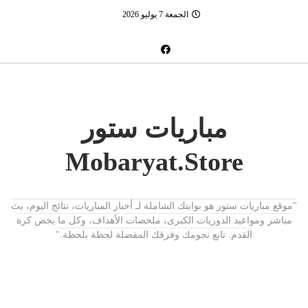
الجمعة 7 يوليو 2026
مباريات ستور
Mobaryat.Store
"موقع مباريات ستور هو بوابتك الشاملة لـ أخبار المباريات، نتائج اليوم، بث
مباشر ومواعيد الدوريات الكبرى، ملخصات الأهداف، وكل ما يخص كرة
القدم. تابع نجومك وفرقك المفضلة لحظة بلحظة."