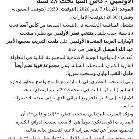
الأولمبي - كأس آسيا تحت 23 سنة
الموعد:
الأربعاء 7 يناير 2026 |
التوقيت:
19:30 (بتوقيت السعودية
وقطر) | 20:30 (بتوقيت الإمارات).
تشتعل المنافسة الخليجية في النسخة السابعة من
كأس آسيا تحت
23 سنة
، حيث يلتقي
منتخب قطر الأولمبي
مع نظيره
منتخب
الإمارات العربية المتحدة الأولمبي
على
ملعب التدريب بمجمع الأمير
عبد الله الفيصل الرياضي
في جدة.
تُعد هذه المواجهة الجولة الافتتاحية للمجموعة الثانية في البطولة
القارية الكبرى للمنتخبات الشابة، وهي
مجموعة قوية تضم أيضاً
حامل اللقب اليابان ومنتخب سوريا
.
يأتي المنتخب القطري إلى المباراة مع طموح واضح بتجاوز إنجازه
السابق (المركز الثالث في نسخة 2018)، بينما يتطلع منتخب
الإمارات إلى كسر حاجز ربع النهائي الذي توقف عنده ثلاث مرات
سابقة.
ويؤكد المدرب البرتغالي لمنتخب قطر، **إليديو فالي**، أن
المباريات الأولى تكون دوماً هي الأصعب بسبب الدوافع الكبيرة
للجميع، معبراً عن ثقته بقدرات لاعبيه لتحقيق بداية مثالية.
من جهته، يعبر المدير الفني للإمارات **مارسيل برولي** عن ثقته