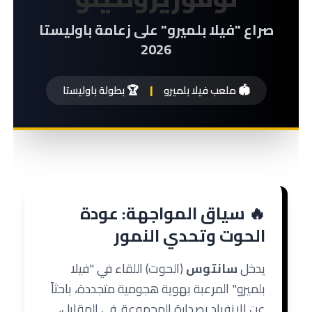
صراع "فيلا بلميرو" على زعامة باوليستا
2026
🏟️ ملعب فيلا بلميرو
|
🏆 بطولة باوليستا
🔥 سياق المواجهة: عودة
الحوت وتحدي النمور
يدخل
سانتوس
(الحوت) اللقاء في "فيلا
بلميرو" المرعبة بهوية هجومية متجددة، باحثاً
عن الانفراد بصدارة المجموعة. في المقابل،