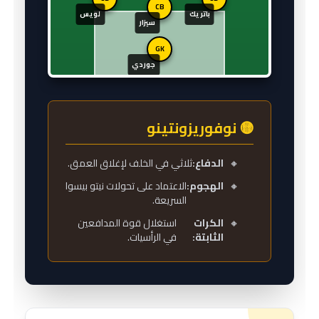
CB
باتريك
لويس
سيزار
GK
جوردي
🟡 نوفوريزونتينو
🔸
الدفاع:
ثلاثي في الخلف لإغلاق العمق.
🔸
الهجوم:
الاعتماد على تحولات نيتو بيسوا
السريعة.
🔸
الكرات
استغلال قوة المدافعين
الثابتة:
في الرأسيات.