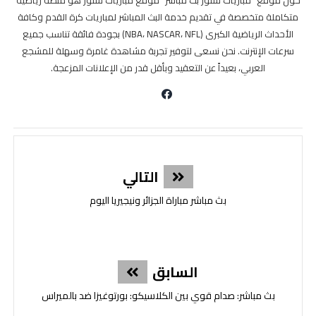
حول موقع "مباريات ستور بث مباشر" موقع مباريات ستور هو منصة رياضية
متكاملة متخصصة في تقديم خدمة البث المباشر لمباريات كرة القدم وكافة
الأحداث الرياضية الكبرى (NBA، NASCAR، NFL) بجودة فائقة تناسب جميع
سرعات الإنترنت. نحن نسعى لتوفير تجربة مشاهدة غامرة وسهلة للمشجع
العربي، بعيداً عن التعقيد وبأقل قدر من الإعلانات المزعجة.
التالي
بث مباشر مباراة الجزائر ونيجيريا اليوم
السابق
بث مباشر: صدام قوي بين الكلاسيكو: بورتوغيزا ضد بالميراس