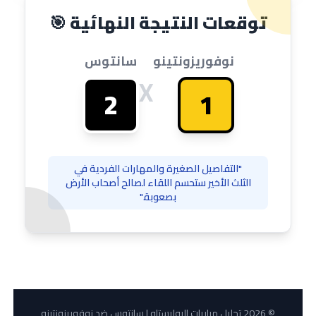
توقعات النتيجة النهائية 🎯
نوفوريزونتينو
سانتوس
X
2
1
"التفاصيل الصغيرة والمهارات الفردية في
الثلث الأخير ستحسم اللقاء لصالح أصحاب الأرض
بصعوبة."
© 2026 تحليل مباريات البوليستاو | سانتوس ضد نوفوريزونتينو