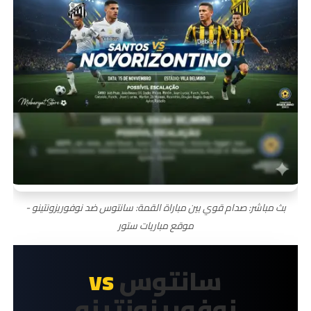
بث مباشر: صدام قوي بين مباراة القمة: سانتوس ضد نوفوريزونتينو -
موقع مباريات ستور
سانتوس
vs
نوفوريزونتينو