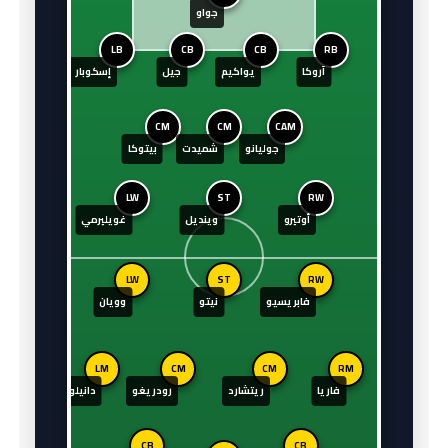
جواو
LB
CB
CB
RB
آروكا
يواكيم
جيل
إسكوبار
CM
CM
CAM
جوليانو
شميدت
بيتوكا
LW
ST
RW
أوتيرو
وينديل
غويليرمي
LW
ST
RW
فابريسيو
نيتو
وويان
LM
CM
CM
RM
فاريا
ريتشارد
رودريغو
دانيلو
CB
CB