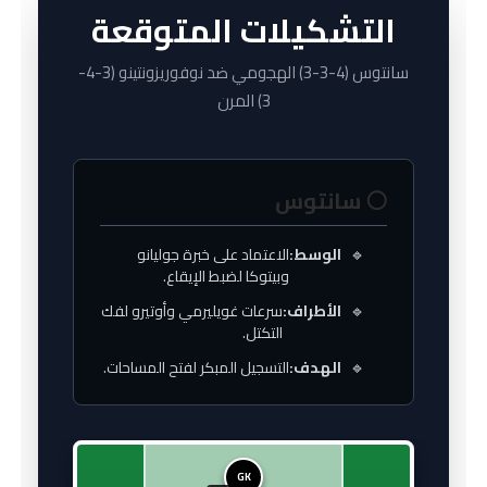
التشكيلات المتوقعة
سانتوس (4-3-3) الهجومي ضد نوفوريزونتينو (3-4-
3) المرن
⚪ سانتوس
🔹
الوسط:
الاعتماد على خبرة جوليانو
وبيتوكا لضبط الإيقاع.
🔹
الأطراف:
سرعات غويليرمي وأوتيرو لفك
التكتل.
🔹
الهدف:
التسجيل المبكر لفتح المساحات.
GK