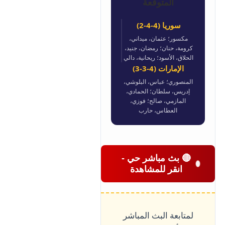
المتوقعة
سوريا (4-4-2)
مكسور؛ عثمان، ميداني،
كرومة، حنان؛ رمضان، جنيد،
الحلاق، الأسود؛ ريحانية، دالي
الإمارات (4-3-3)
المنصوري؛ عباس، البلوشي،
إدريس، سلطان؛ الحمادي،
المازمي، صالح؛ فوزي،
العطاس، حارب
🔴 بث مباشر حي -
انقر للمشاهدة
لمتابعة البث المباشر