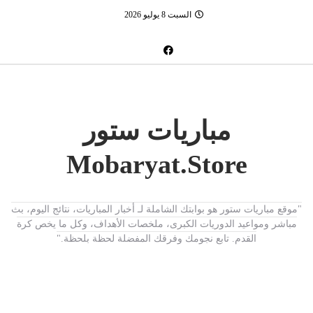
السبت 8 يوليو 2026
مباريات ستور
Mobaryat.Store
"موقع مباريات ستور هو بوابتك الشاملة لـ أخبار المباريات، نتائج اليوم، بث
مباشر ومواعيد الدوريات الكبرى، ملخصات الأهداف، وكل ما يخص كرة
القدم. تابع نجومك وفرقك المفضلة لحظة بلحظة."