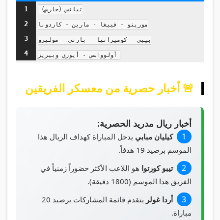
1
تيانس (حارس)

2
مورينو - فييغا - مارين - كاردونا

3
بيبي - كوميزانيا - بارتي - موليرو

4
أولوواسي - أيوزي وبيريز
🚨 أخبار حصرية من معسكر الفريقين
أخبار ريال مدريد الحصرية:
كيليان مبابي
يدخل المباراة كهداف الريال هذا
الموسم برصيد 19 هدفاً.
تيبو كورتوا
هو اللاعب الأكثر حضوراً زمنياً في
الفريق هذا الموسم (1800 دقيقة).
أردا غولر
يتقدم قائمة المشاركات برصيد 20
مباراة.