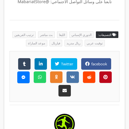
تابعنا على وسائل التواصل الاجتماعي: @MabariatStore
التصنيفات:
الدوري الإسباني
الليغا
بث مباشر
ترتيب الفريقين
توقيت عربي
ريال مدريد
فياريال
موعد المباراة
Twitter
facebook