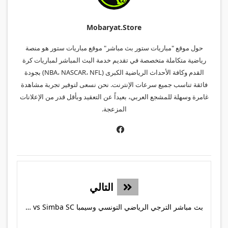
Mobaryat.store
حول موقع "مباريات ستور بث مباشر" موقع مباريات ستور هو منصة
رياضية متكاملة متخصصة في تقديم خدمة البث المباشر لمباريات كرة
القدم وكافة الأحداث الرياضية الكبرى (NBA، NASCAR، NFL) بجودة
فائقة تناسب جميع سرعات الإنترنت. نحن نسعى لتوفير تجربة مشاهدة
غامرة وسهلة للمشجع العربي، بعيداً عن التعقيد وبأقل قدر من الإعلانات
المزعجة.
التالي
بث مباشر الترجي الرياضي التونسي وسيمبا ES Tunis vs Simba SC