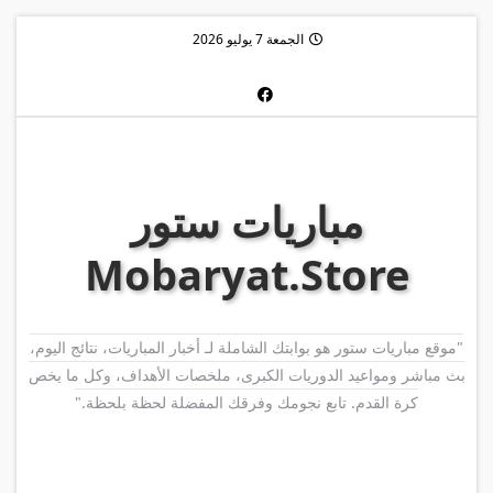
الجمعة 7 يوليو 2026
مباريات ستور
Mobaryat.Store
"موقع مباريات ستور هو بوابتك الشاملة لـ أخبار المباريات، نتائج اليوم،
بث مباشر ومواعيد الدوريات الكبرى، ملخصات الأهداف، وكل ما يخص
كرة القدم. تابع نجومك وفرقك المفضلة لحظة بلحظة."