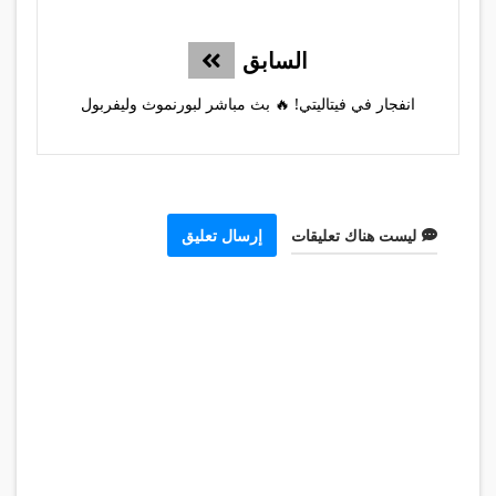
السابق
انفجار في فيتاليتي! 🔥 بث مباشر لبورنموث وليفربول
ليست هناك تعليقات
إرسال تعليق