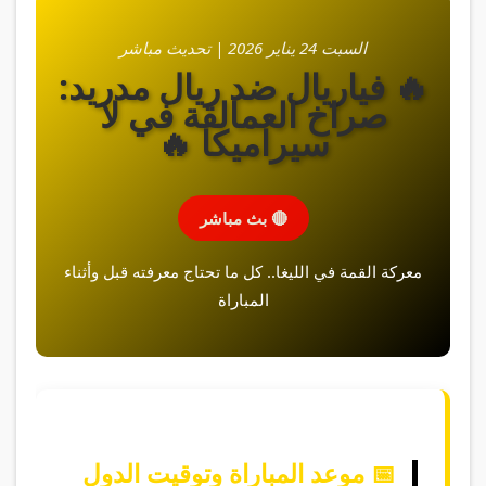
السبت 24 يناير 2026 | تحديث مباشر
🔥 فياريال ضد ريال مدريد:
صراخ العمالقة في لا
سيراميكا 🔥
🔴 بث مباشر
معركة القمة في الليغا.. كل ما تحتاج معرفته قبل وأثناء
المباراة
📅 موعد المباراة وتوقيت الدول