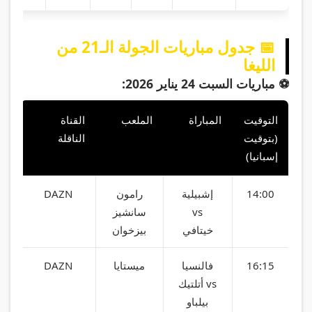
📅 جدول مباريات الجولة الـ21 من
الليغا
⚽ مباريات السبت 24 يناير 2026:
التوقيت
المباراة
الملعب
القناة
(بتوقيت
الناقلة
إسبانيا)
14:00
إشبيلية
رامون
DAZN
vs
سانشيز
خيتافي
بيزخوان
16:15
فالنسيا
ميستايا
DAZN
vs أتلتيك
بيلباو