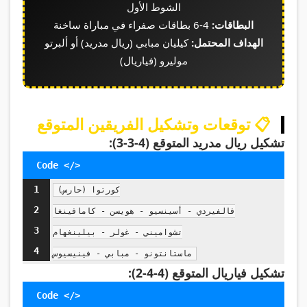
الشوط الأول
البطاقات:
4-6 بطاقات صفراء في مباراة ساخنة
الهداف المحتمل:
كيليان مبابي (ريال مدريد) أو ألبرتو
موليرو (فياريال)
📋 توقعات وتشكيل الفريقين المتوقع
تشكيل ريال مدريد المتوقع (4-3-3):
1
كورتوا (حارس)

2
فالفيردي - أسينسيو - هويسن - كامافينغا

3
تشواميني - غولر - بيلينغهام

4
ماستانتونو - مبابي - فينيسيوس
تشكيل فياريال المتوقع (4-4-2):