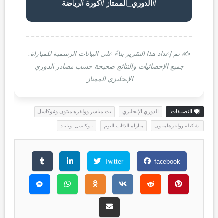
#الدوري_الممتاز #كورة #رياضة
✍️ تم إعداد هذا التقرير بناءً على البيانات الرسمية للمباراة.
جميع الإحصائيات والنتائج صحيحة حسب مصادر الدوري
الإنجليزي الممتاز.
التصنيفات:
الدوري الإنجليزي
بث مباشر وولفرهامبتون ونيوكاسل
تشكيلة وولفرهامبتون
مباراة الذئاب اليوم
نيوكاسل يونايتد
Twitter
facebook