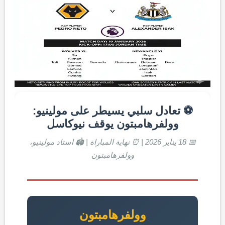
⚽ تعادل سلبي يسيطر على مولينيو:
وولفرهامبتون يوقف نيوكاسل
📅 18 يناير 2026 | ⏰ نهاية المباراة | 🏟️ استاد مولينيو،
وولفرهامبتون
وولفرهامبتون