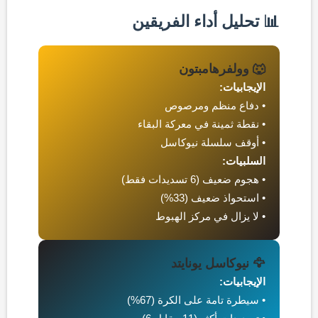
📊 تحليل أداء الفريقين
🐺 وولفرهامبتون
الإيجابيات:
• دفاع منظم ومرصوص
• نقطة ثمينة في معركة البقاء
• أوقف سلسلة نيوكاسل
السلبيات:
• هجوم ضعيف (6 تسديدات فقط)
• استحواذ ضعيف (33%)
• لا يزال في مركز الهبوط
🦅 نيوكاسل يونايتد
الإيجابيات:
• سيطرة تامة على الكرة (67%)