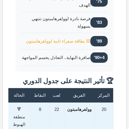
75'
الهدف
فرصة نادرة لوولفرهامبتون تنتهي
83'
بسهولة
89'
🟨 بطاقة صفراء ثانية لوولفرهامبتون
90+4'
صافرة النهاية.. التعادل يحسم المواجهة
🏆 تأثير النتيجة على جدول الدوري
المركز
الفريق
لعب
النقاط
الحالة
20
وولفرهامبتون
22
8
🔻
منطقة
الهبوط