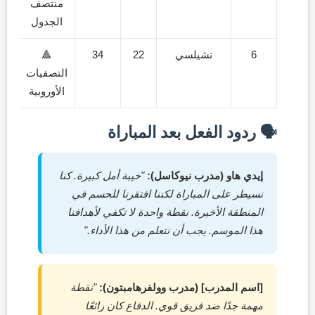
منتصف
الجدول
6
تشيلسي
22
34
🔺
التصفيات
الأوروبية
🗣️ ردود الفعل بعد المباراة
إيدي هاو (مدرب نيوكاسل):
"خيبة أمل كبيرة. كنا
نسيطر على المباراة لكننا افتقرنا للحسم في
المنطقة الأخيرة. نقطة واحدة لا تكفي لأهدافنا
هذا الموسم. يجب أن نتعلم من هذا الأداء."
[اسم المدرب] (مدرب وولفرهامبتون):
"نقطة
مهمة جدًا ضد فريق قوي. الدفاع كان رائعًا