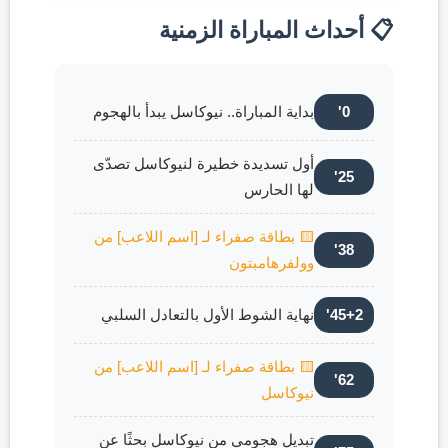
📋 أحداث المباراة الزمنية
0'
بداية المباراة.. نيوكاسل يبدأ بالهجوم
أول تسديدة خطيرة لنيوكاسل تصدّى
25'
لها الحارس
🟨 بطاقة صفراء لـ [اسم اللاعب] من
38'
وولفرهامبتون
45+2'
نهاية الشوط الأول بالتعادل السلبي
🟨 بطاقة صفراء لـ [اسم اللاعب] من
62'
نيوكاسل
تبديل هجومي من نيوكاسل بحثًا عن