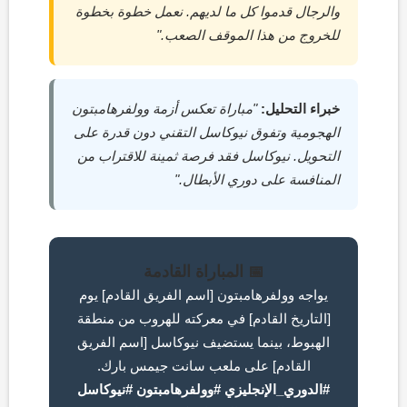
والرجال قدموا كل ما لديهم. نعمل خطوة بخطوة
للخروج من هذا الموقف الصعب."
خبراء التحليل:
"مباراة تعكس أزمة وولفرهامبتون
الهجومية وتفوق نيوكاسل التقني دون قدرة على
التحويل. نيوكاسل فقد فرصة ثمينة للاقتراب من
المنافسة على دوري الأبطال."
📅 المباراة القادمة
يواجه وولفرهامبتون [اسم الفريق القادم] يوم
[التاريخ القادم] في معركته للهروب من منطقة
الهبوط، بينما يستضيف نيوكاسل [اسم الفريق
القادم] على ملعب سانت جيمس بارك.
#الدوري_الإنجليزي #وولفرهامبتون #نيوكاسل