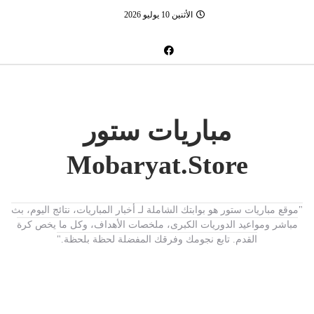
الأثنين 10 يوليو 2026
مباريات ستور
Mobaryat.Store
"موقع مباريات ستور هو بوابتك الشاملة لـ أخبار المباريات، نتائج اليوم، بث
مباشر ومواعيد الدوريات الكبرى، ملخصات الأهداف، وكل ما يخص كرة
القدم. تابع نجومك وفرقك المفضلة لحظة بلحظة."