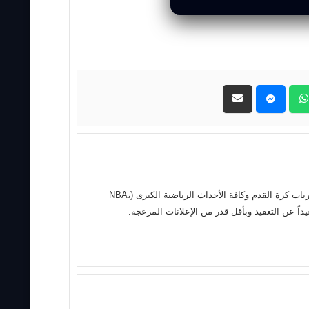
حول موقع "مباريات ستور بث مباشر" موقع مباريات ستور هو منصة رياضية متكاملة متخصصة في تقديم خدمة البث المباشر لمباريات كرة القدم وكافة الأحداث الرياضية الكبرى (NBA،