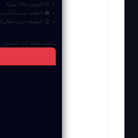
⏰ التوقيت: 7:00 مساءً
🏟 الملعب: سيتم التحديث
🏆 البطولة: دوري أبطال آس
يمكنكم متابعة البث المباشر 