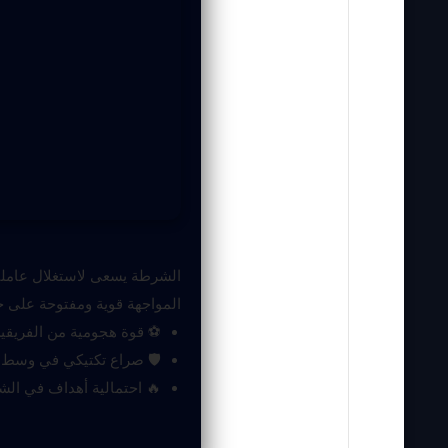
الشرطة يسعى لاستغلال عاملي ا
المواجهة قوية ومفتوحة على جم
⚽ قوة هجومية من الفريقي
🛡 صراع تكتيكي في وسط 
🔥 احتمالية أهداف في الش