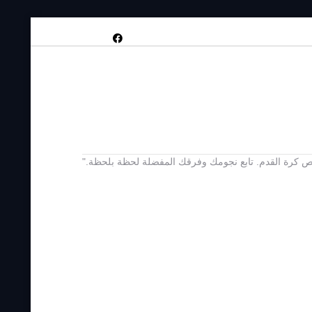
 يخص كرة القدم. تابع نجومك وفرقك المفضلة لحظة بلحظة."