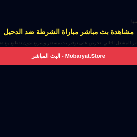
يا
مشاهدة بث مباشر مباراة الشرطة ضد الدحيل
عبر المشغل التالي. نحرص على توفير بث مستقر وسريع بدون تقطيع مع تحدي
Mobaryat.Store - البث المباشر