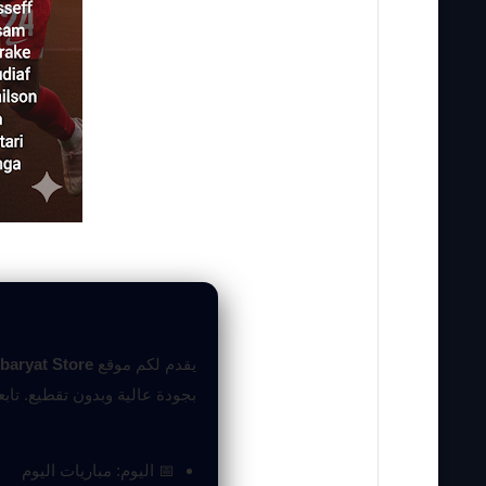
يقدم لكم موقع
baryat Store
بجودة عالية وبدون تقطيع. تاب
📅 اليوم: مباريات اليوم