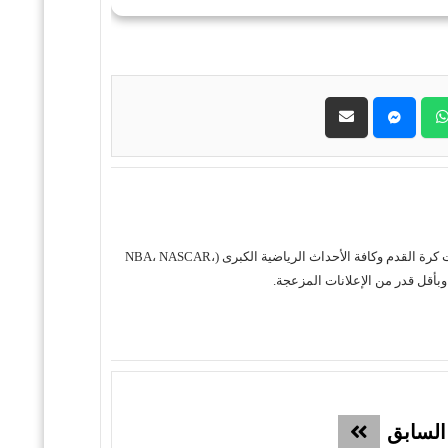
حول موقع "مباريات ستور بث مباشر" موقع مباريات ستور هو منصة رياضية متكاملة متخصصة في تقديم خدمة البث المباشر لمباريات كرة القدم وكافة الأحداث الرياضية الكبرى (NBA، NASCAR،
السابق