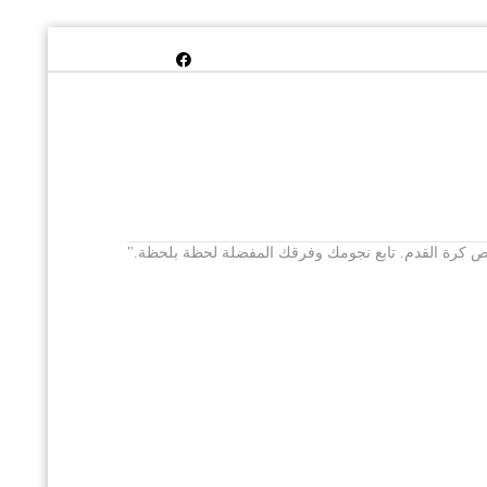
 يخص كرة القدم. تابع نجومك وفرقك المفضلة لحظة بلحظة."