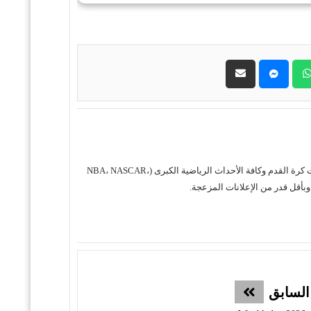
حول موقع "مباريات ستور بث مباشر" موقع مباريات ستور هو منصة رياضية متكاملة متخصصة في تقديم خدمة البث المباشر لمباريات كرة القدم وكافة الأحداث الرياضية الكبرى (NBA، NASCAR،
السابق