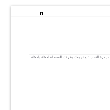
 يخص كرة القدم. تابع نجومك وفرقك المفضلة لحظة بلحظة."