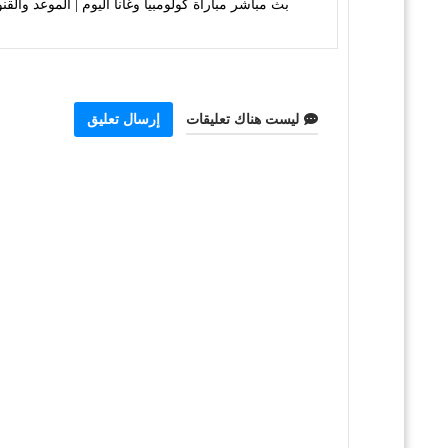
بث مباشر مباراة كولومبيا وغانا اليوم | الموعد والقنوات الناقلة ana
ليست هناك تعليقات
إرسال تعليق