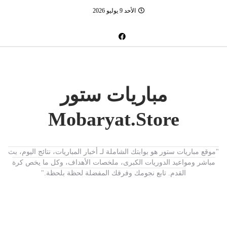
الأحد 9 يوليو 2026
مباريات ستور
Mobaryat.Store
"موقع مباريات ستور هو بوابتك الشاملة لـ أخبار المباريات، نتائج اليوم، بث
مباشر ومواعيد الدوريات الكبرى، ملخصات الأهداف، وكل ما يخص كرة
القدم. تابع نجومك وفرقك المفضلة لحظة بلحظة."