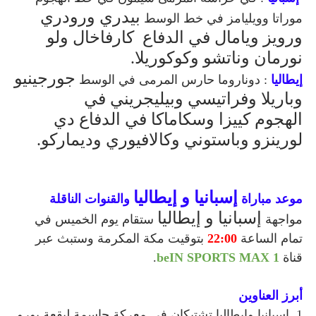
بيدري ورودري
موراتا وويليامز في خط الوسط
ورويز ويامال
في الدفاع كارفاخال ولو
نورمان وناتشو وكوكوريلا.
جورجينيو
إيطاليا
: دوناروما حارس المرمى في الوسط
وباريلا وفراتيسي وبيليجريني في
الهجوم
كييزا وسكاماكا في الدفاع
دي
لورينزو وباستوني وكالافيوري وديماركو.
إسبانيا و إيطاليا
موعد مباراة
والقنوات الناقلة
إسبانيا و إيطاليا
مواجهة
ستقام يوم الخميس في
تمام الساعة
22:00
بتوقيت مكة المكرمة وستبث عبر
قناة
beIN SPORTS MAX 1
.
أبرز العناوين
1. إسبانيا وإيطاليا تشتبكان في معركة حاسمة لبقعة يورو