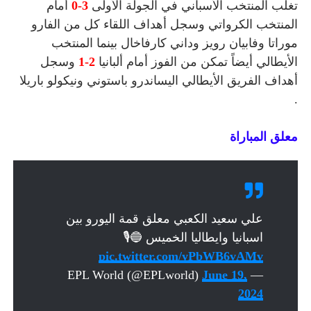
تغلب المنتخب الأسباني في الجولة الأولى
3-0
أمام
المنتخب الكرواتي وسجل أهداف اللقاء كل من الفارو
موراتا وفابيان رويز وداني كارفاخال بينما المنتخب
الأيطالي أيضاً تمكن من الفوز أمام ألبانيا
2-1
وسجل
أهداف الفريق الأيطالي اليساندرو باستوني ونيكولو باريلا
.
معلق المباراة
علي سعيد الكعبي معلق قمة اليورو بين
اسبانيا وايطاليا الخميس 🔵🎙️
pic.twitter.com/yPbWB6vAMv
June 19,
— EPL World (@EPLworld)
2024