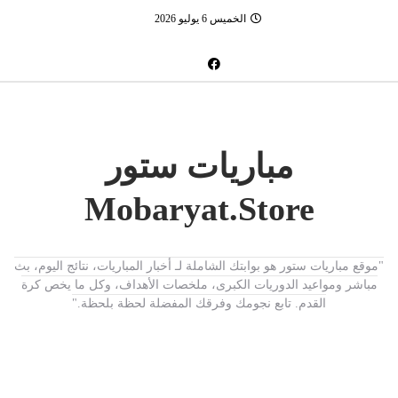
الخميس 6 يوليو 2026
مباريات ستور
Mobaryat.Store
"موقع مباريات ستور هو بوابتك الشاملة لـ أخبار المباريات، نتائج اليوم، بث
مباشر ومواعيد الدوريات الكبرى، ملخصات الأهداف، وكل ما يخص كرة
القدم. تابع نجومك وفرقك المفضلة لحظة بلحظة."