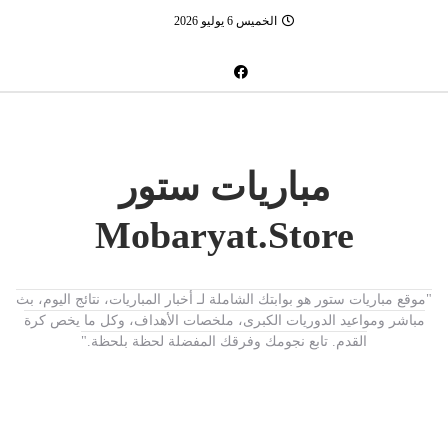
الخميس 6 يوليو 2026
مباريات ستور
Mobaryat.Store
"موقع مباريات ستور هو بوابتك الشاملة لـ أخبار المباريات، نتائج اليوم، بث
مباشر ومواعيد الدوريات الكبرى، ملخصات الأهداف، وكل ما يخص كرة
القدم. تابع نجومك وفرقك المفضلة لحظة بلحظة."