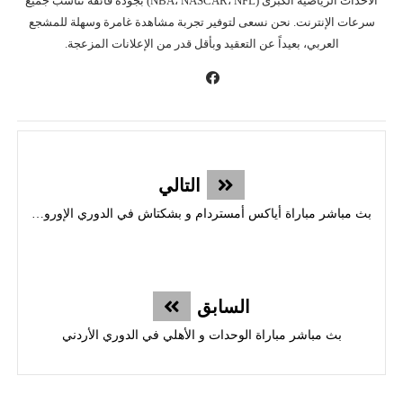
الأحداث الرياضية الكبرى (NBA، NASCAR، NFL) بجودة فائقة تناسب جميع
سرعات الإنترنت. نحن نسعى لتوفير تجربة مشاهدة غامرة وسهلة للمشجع
العربي، بعيداً عن التعقيد وبأقل قدر من الإعلانات المزعجة.
التالي
بث مباشر مباراة أياكس أمستردام و بشكتاش في الدوري الإوروبي
السابق
بث مباشر مباراة الوحدات و الأهلي في الدوري الأردني