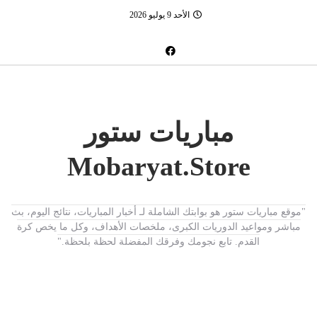
الأحد 9 يوليو 2026
مباريات ستور
Mobaryat.Store
"موقع مباريات ستور هو بوابتك الشاملة لـ أخبار المباريات، نتائج اليوم، بث
مباشر ومواعيد الدوريات الكبرى، ملخصات الأهداف، وكل ما يخص كرة
القدم. تابع نجومك وفرقك المفضلة لحظة بلحظة."