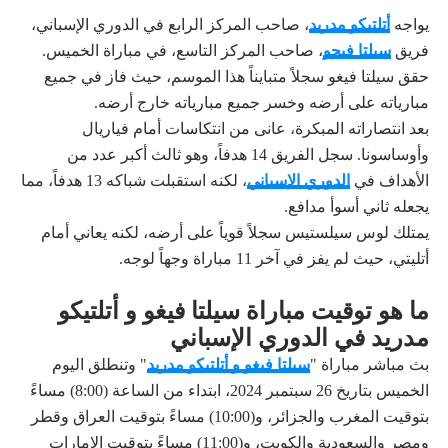
يواجه
أتلتيكو مدريد
، صاحب المركز الرابع في الدوري الإسباني،
فريق
سيلتا فيجو
، صاحب المركز التاسع، في مباراة الخميس.
حقق سيلتا فيغو سجلاً متبايناً هذا الموسم، حيث فاز في جميع
مبارياته على أرضه وخسر جميع مبارياته خارج أرضه.
بعد انتصاراته المبكرة، عانى من انتكاسات أمام فياريال
وأوساسونا. سجل الفريق 14 هدفاً، وهو ثالث أكبر عدد من
الأهداف في
الدوري الإسباني
، لكنه استقبلت شباكه 13 هدفاً، مما
يجعله ثاني أسوأ مدافع.
يمتلك لوس سيلستيس سجلاً قوياً على أرضه، لكنه يعاني أمام
أتليتي، حيث لم يفز في آخر 11 مباراة وجهاً لوجه.
ما هو توقيت مباراة سيلتا فيغو و أتلتيكو
مدريد في الدوري الإسباني
بث مباشر مباراة "
سيلتا فيغو و أتلتيكو مدريد
" وتنطلق اليوم
الخميس بتاريخ 26 سبتمبر 2024، ابتداء من الساعة (8:00) مساءً
بتوقيت المغرب والجزائر، و(10:00) مساءً بتوقيت العراق وقطر
ومصر والسعودية والكويت، و(11:00) مساءً بتوقيت الإمارات