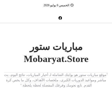
الخميس 6 يوليو 2026
مباريات ستور
Mobaryat.Store
"موقع مباريات ستور هو بوابتك الشاملة لـ أخبار المباريات، نتائج اليوم، بث
مباشر ومواعيد الدوريات الكبرى، ملخصات الأهداف، وكل ما يخص كرة
القدم. تابع نجومك وفرقك المفضلة لحظة بلحظة."