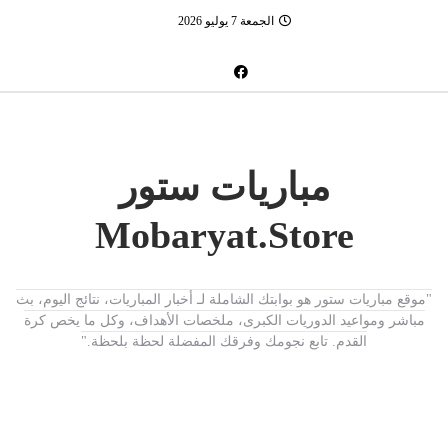
الجمعة 7 يوليو 2026
مباريات ستور
Mobaryat.Store
"موقع مباريات ستور هو بوابتك الشاملة لـ أخبار المباريات، نتائج اليوم، بث
مباشر ومواعيد الدوريات الكبرى، ملخصات الأهداف، وكل ما يخص كرة
القدم. تابع نجومك وفرقك المفضلة لحظة بلحظة."