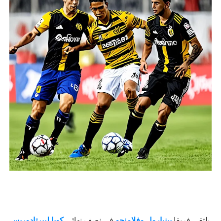
يلتقي فريقا
بينيارول وفلامنجو
في نصف نهائي
كوبا ليبرتادوريس