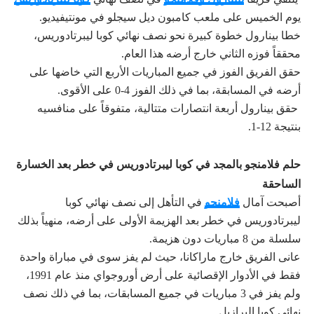
يوم الخميس على ملعب كامبون ديل سيجلو في مونتيفيديو.
خطا بينارول خطوة كبيرة نحو نصف نهائي كوبا ليبرتادوريس،
محققاً فوزه الثاني خارج أرضه هذا العام.
حقق الفريق الفوز في جميع المباريات الأربع التي خاضها على
أرضه في المسابقة، بما في ذلك الفوز 4-0 على الأقوى.
حقق بينارول أربعة انتصارات متتالية، متفوقاً على منافسيه
بنتيجة 12-1.
حلم فلامنجو بالمجد في كوبا ليبرتادوريس في خطر بعد الخسارة
الساحقة
أصبحت آمال
فلامنجو
في التأهل إلى نصف نهائي كوبا
ليبرتادوريس في خطر بعد الهزيمة الأولى على أرضه، منهياً بذلك
سلسلة من 8 مباريات دون هزيمة.
عانى الفريق خارج ماراكانا، حيث لم يفز سوى في مباراة واحدة
فقط في الأدوار الإقصائية على أرض أوروجواي منذ عام 1991،
ولم يفز في 3 مباريات في جميع المسابقات، بما في ذلك نصف
نهائي كوبا البرازيل.