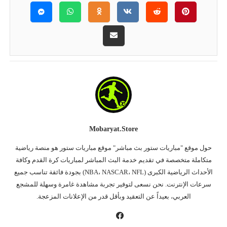
Mobaryat.store
حول موقع "مباريات ستور بث مباشر" موقع مباريات ستور هو منصة رياضية
متكاملة متخصصة في تقديم خدمة البث المباشر لمباريات كرة القدم وكافة
الأحداث الرياضية الكبرى (NBA، NASCAR، NFL) بجودة فائقة تناسب جميع
سرعات الإنترنت. نحن نسعى لتوفير تجربة مشاهدة غامرة وسهلة للمشجع
العربي، بعيداً عن التعقيد وبأقل قدر من الإعلانات المزعجة.