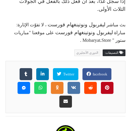
إذا سجل غدًا، بعد أن فعل ذلك بالفعل في الجولات
الثلاث الأولى.
ليفربول ونوتينغهام فورست
بث مباشر
، لا تفوّت الإثارة:
ليفربول ونوتينغهام فورست
مباراة
على موقعنا "مباريات
ستور " Mobaryat.Store .
التصنيفات:
الدوري الأنجليزي
Twitter
facebook