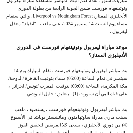
مباريات ستور : نقدم لكم البث المباشر لمشاهدة مباراة ليفربول
ونوتينغهام فورست ضمن الجولة الرابعة من بطولة الدوري
الأنجليزي الممتاز، Liverpool vs Nottingham Forest، والتي ستقام
مساء يوم السبت 14 سبتمبر 2024، على ملعب : "آنفيلد" معقل
ليفربول .
موعد مباراة ليفربول ونوتينغهام فورست في الدوري
الأنجليزي الممتاز؟
بث مباشر ليفربول ونوتينغهام فورست ، تقام المباراة يوم 14
سبتمبر في تمام الساعة (05:00) مساء بتوقيت القاهرة /الدوحة/
مكة المكرمة، الساعة (03:00) بتوقيت المغرب /تونس/الجزائر ،
على قناة البي أن سبورت (1) ، بتعليق : خليل البلوشي.
ليفربول ونوتينغهام فورست
بث مباشر
، يستضيف ملعب
سينت ماري مباراة ساوثهامتون ومانشستر يونايتد في الأسبوع
(4) من دوري الأنجليزي ، يسعى كلا الفريقين لتحقيق الفوز
،
يواجه فريق نوتنجهام فورست
والتقدم في جدول الترتيب