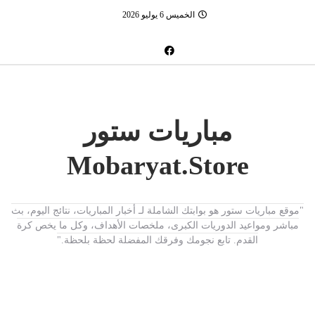
الخميس 6 يوليو 2026
مباريات ستور
Mobaryat.Store
"موقع مباريات ستور هو بوابتك الشاملة لـ أخبار المباريات، نتائج اليوم، بث
مباشر ومواعيد الدوريات الكبرى، ملخصات الأهداف، وكل ما يخص كرة
القدم. تابع نجومك وفرقك المفضلة لحظة بلحظة."