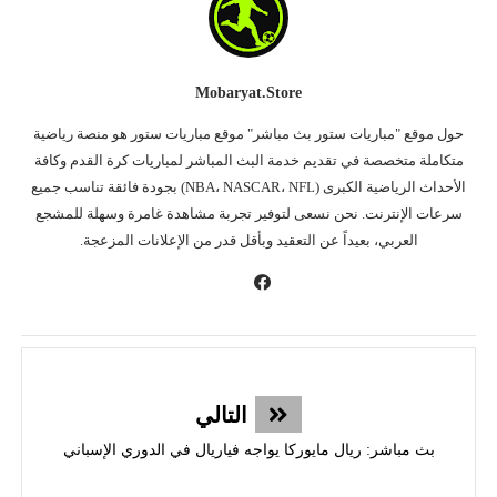
Mobaryat.store
حول موقع "مباريات ستور بث مباشر" موقع مباريات ستور هو منصة رياضية
متكاملة متخصصة في تقديم خدمة البث المباشر لمباريات كرة القدم وكافة
الأحداث الرياضية الكبرى (NBA، NASCAR، NFL) بجودة فائقة تناسب جميع
سرعات الإنترنت. نحن نسعى لتوفير تجربة مشاهدة غامرة وسهلة للمشجع
العربي، بعيداً عن التعقيد وبأقل قدر من الإعلانات المزعجة.
التالي
بث مباشر: ريال مايوركا يواجه فياريال في الدوري الإسباني