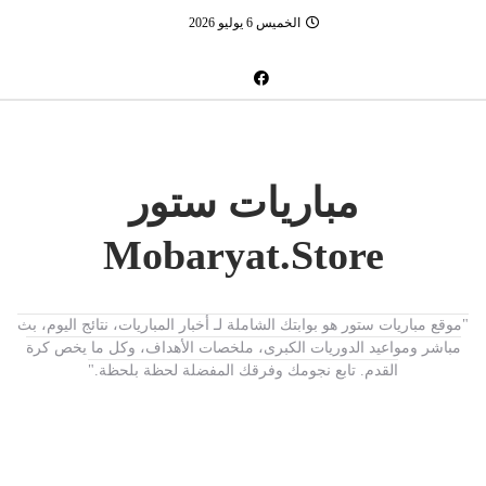
الخميس 6 يوليو 2026
مباريات ستور
Mobaryat.Store
"موقع مباريات ستور هو بوابتك الشاملة لـ أخبار المباريات، نتائج اليوم، بث
مباشر ومواعيد الدوريات الكبرى، ملخصات الأهداف، وكل ما يخص كرة
القدم. تابع نجومك وفرقك المفضلة لحظة بلحظة."