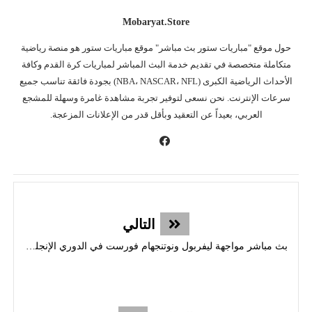
Mobaryat.store
حول موقع "مباريات ستور بث مباشر" موقع مباريات ستور هو منصة رياضية
متكاملة متخصصة في تقديم خدمة البث المباشر لمباريات كرة القدم وكافة
الأحداث الرياضية الكبرى (NBA، NASCAR، NFL) بجودة فائقة تناسب جميع
سرعات الإنترنت. نحن نسعى لتوفير تجربة مشاهدة غامرة وسهلة للمشجع
العربي، بعيداً عن التعقيد وبأقل قدر من الإعلانات المزعجة.
التالي
بث مباشر مواجهة ليفربول ونوتنجهام فورست في الدوري الإنجليزي الممتاز