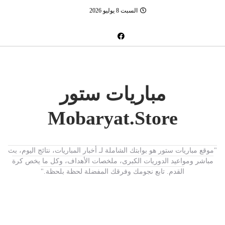
السبت 8 يوليو 2026
مباريات ستور
Mobaryat.Store
"موقع مباريات ستور هو بوابتك الشاملة لـ أخبار المباريات، نتائج اليوم، بث
مباشر ومواعيد الدوريات الكبرى، ملخصات الأهداف، وكل ما يخص كرة
القدم. تابع نجومك وفرقك المفضلة لحظة بلحظة."