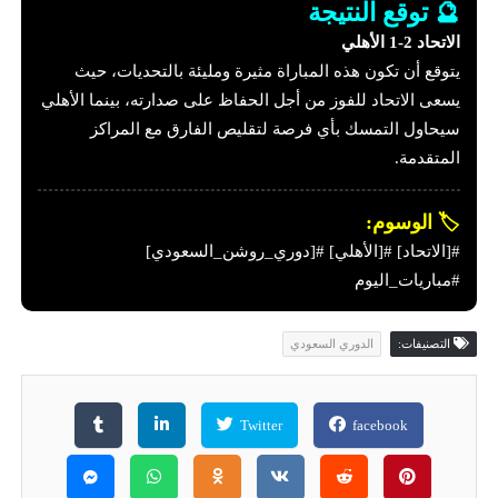
🔮 توقع النتيجة
الاتحاد 2-1 الأهلي
يتوقع أن تكون هذه المباراة مثيرة ومليئة بالتحديات، حيث
يسعى الاتحاد للفوز من أجل الحفاظ على صدارته، بينما الأهلي
سيحاول التمسك بأي فرصة لتقليص الفارق مع المراكز
المتقدمة.
🏷️ الوسوم:
#[الاتحاد] #[الأهلي] #[دوري_روشن_السعودي]
#مباريات_اليوم
التصنيفات:
الدوري السعودي
Twitter
facebook