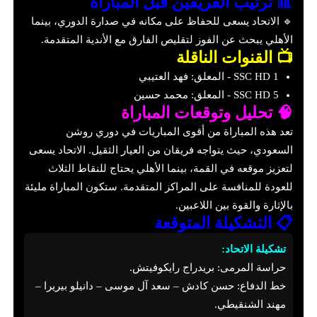
📊 ترتيب الفريقين قبل المباراة
🔹 الاتحاد يسعى للحفاظ على مكانه في صدارة الدوري، بينما
الأهلي يبحث عن الفوز لتقليص الفارق مع الأندية المتقدمة.
📺 القنوات الناقلة
SSC HD 1 - المعلق: فهد العتيبي
SSC HD 5 - المعلق: محمد حسين
🧠 تحليل وتوقعات المباراة
تعد هذه المباراة من أقوى المباريات في دوري روشن
السعودي، حيث يتواجه فريقان من العيار الثقيل. الاتحاد يسعى
لتعزيز موقعه في القمة، بينما الأهلي يحتاج للنقاط الثلاث
للعودة للمنافسة على المراكز المتقدمة. ستكون المباراة مليئة
بالإثارة والقوة بين اللاعبين.
📋 التشكيلة المتوقعة
تشكيلة الاتحاد:
حراسة المرمى: بريدراج رايكوفيتش.
خط الدفاع: حسن كادش – سعد آل موسى – دانيلو بيريرا –
مهند الشنقيطي.