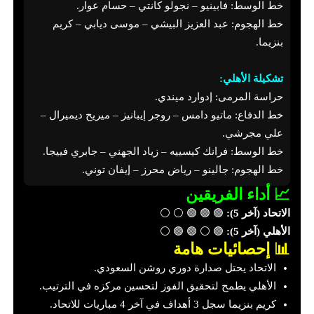
خط الوسط: فابينيو – نجولو كانتي – حسام عوار.
خط الهجوم: عبد العزيز البيشي – موسى ديابي – كريم
بنزيما.
تشكيلة الأهلي:
حراسة المرمى: إدوارد ميندي.
خط الدفاع: ماتيو دامس – روجر إيبانيز – ميريح ديميرال –
علي مجرشي.
خط الوسط: فرانك كيسييه – زياد الجهني – جابري فييجا.
خط الهجوم: جالينو – رياض محرز – إيفان توني.
📈 أداء الفريقين
الاتحاد (آخر 5):
🟢 🟢 🟢 ⚪ ⚪
الأهلي (آخر 5):
🟢 ⚪ 🟢 🟢 ⚪
📊 إحصائيات هامة
الاتحاد يحتل صدارة دوري روشن السعودي.
الأهلي يطمح لتحقيق الفوز لتحسين مركزه في الترتيب.
كريم بنزيما سجل 3 أهداف في آخر 4 مباريات للاتحاد.