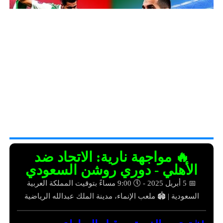
🔥 مواجهة نارية: الاتحاد ضد
الأهلي - دوري روشن السعودي
📅 5 أبريل 2025 - 🕔 9:00 مساءً بتوقيت المملكة العربية
السعودية | 🏟️ ملعب الإنماء، مدينة الملك عبدالله الرياضية