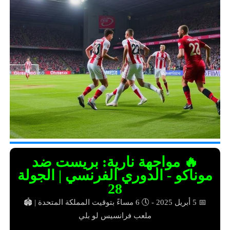
🔥 مواجهة نارية: بريست ضد
موناكو - الدوري الفرنسي | الجولة
28
📅 5 أبريل 2025 - 🕔 6 مساءً بتوقيت المملكة المتحدة | 🏟️
ملعب فرانسيس لو بلي