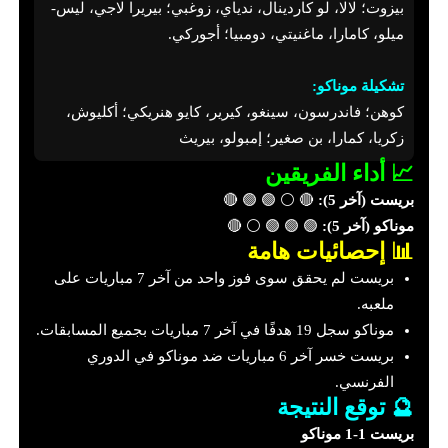
بيزوت؛ لالا، لو كاردينال، ندياي، زوغبي؛ بيريرا لاجي، ليس-
ميلو، كامارا، ماغنيتي، دومبيا؛ أجوركي.
تشكيلة موناكو:
كوهن؛ فاندرسون، سينغو، كيرير، كايو هنريكي؛ أكليوش،
زكريا، كمارا، بن صغير؛ إمبولو، بيريث
📈 أداء الفريقين
بريست (آخر 5):
🔴 ⚪ 🟢 🟢 🔴
موناكو (آخر 5):
🟢 🟢 🟢 ⚪ 🔴
📊 إحصائيات هامة
بريست لم يحقق سوى فوز واحد من آخر 7 مباريات على
ملعبه.
موناكو سجل 19 هدفًا في آخر 7 مباريات بجميع المسابقات.
بريست خسر آخر 6 مباريات ضد موناكو في الدوري
الفرنسي.
🔮 توقع النتيجة
بريست 1-1 موناكو