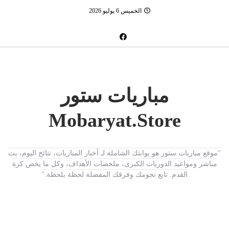
الخميس 6 يوليو 2026
مباريات ستور
Mobaryat.Store
"موقع مباريات ستور هو بوابتك الشاملة لـ أخبار المباريات، نتائج اليوم، بث
مباشر ومواعيد الدوريات الكبرى، ملخصات الأهداف، وكل ما يخص كرة
القدم. تابع نجومك وفرقك المفضلة لحظة بلحظة."