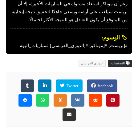
رغم أن موناكو استعاد مستواه في المباريات الأخيرة، إلا أن
بريست سيلعب على أرضه ويسعى جاهدًا لتحقيق نتيجة إيجابية.
من المتوقع أن يكون التعادل هو النتيجة الأكثر احتمالًا.
🏷️ الوسوم:
#[بريست] #[موناكو] #[الدوري_الفرنسي] #مباريات_اليوم
التصنيفات:
الدوري الفرنسي
Twitter
facebook