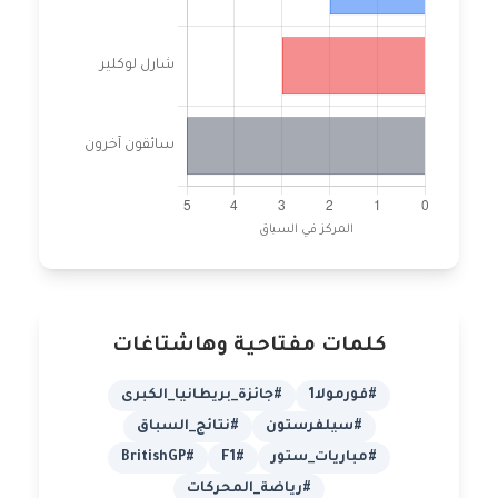
كلمات مفتاحية وهاشتاغات
#فورمولا1
#جائزة_بريطانيا_الكبرى
#سيلفرستون
#نتائج_السباق
#مباريات_ستور
#F1
#BritishGP
#رياضة_المحركات