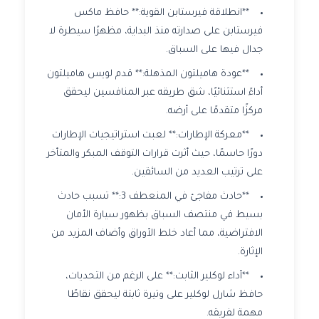
**انطلاقة فيرستابن القوية:** حافظ ماكس
فيرستابن على صدارته منذ البداية، مظهرًا سيطرة لا
جدال فيها على السباق.
**عودة هاميلتون المذهلة:** قدم لويس هاميلتون
أداءً استثنائيًا، شق طريقه عبر المنافسين ليحقق
مركزًا متقدمًا على أرضه.
**معركة الإطارات:** لعبت استراتيجيات الإطارات
دورًا حاسمًا، حيث أثرت قرارات التوقف المبكر والمتأخر
على ترتيب العديد من السائقين.
**حادث مفاجئ في المنعطف 3:** تسبب حادث
بسيط في منتصف السباق بظهور سيارة الأمان
الافتراضية، مما أعاد خلط الأوراق وأضاف المزيد من
الإثارة.
**أداء لوكلير الثابت:** على الرغم من التحديات،
حافظ شارل لوكلير على وتيرة ثابتة ليحقق نقاطًا
مهمة لفريقه.