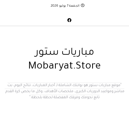
الجمعة 7 يوليو 2026
مباريات ستور
Mobaryat.Store
"موقع مباريات ستور هو بوابتك الشاملة لـ أخبار المباريات، نتائج اليوم، بث
مباشر ومواعيد الدوريات الكبرى، ملخصات الأهداف، وكل ما يخص كرة القدم.
تابع نجومك وفرقك المفضلة لحظة بلحظة."