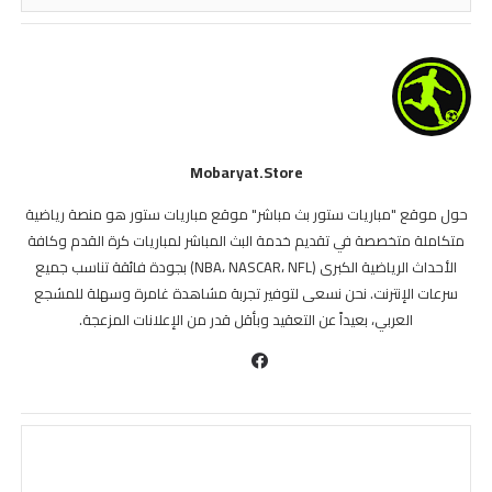
Mobaryat.store
حول موقع "مباريات ستور بث مباشر" موقع مباريات ستور هو منصة رياضية
متكاملة متخصصة في تقديم خدمة البث المباشر لمباريات كرة القدم وكافة
الأحداث الرياضية الكبرى (NBA، NASCAR، NFL) بجودة فائقة تناسب جميع
سرعات الإنترنت. نحن نسعى لتوفير تجربة مشاهدة غامرة وسهلة للمشجع
العربي، بعيداً عن التعقيد وبأقل قدر من الإعلانات المزعجة.