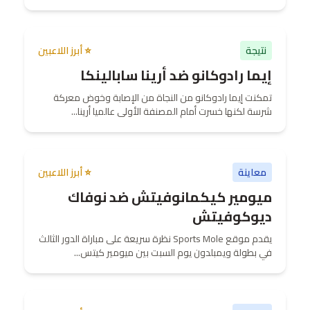
نتيجة
⭐ أبرز اللاعبين
إيما رادوكانو ضد أرينا سابالينكا
تمكنت إيما رادوكانو من النجاة من الإصابة وخوض معركة
شرسة لكنها خسرت أمام المصنفة الأولى عالميا أرينا...
معاينة
⭐ أبرز اللاعبين
ميومير كيكمانوفيتش ضد نوفاك
ديوكوفيتش
يقدم موقع Sports Mole نظرة سريعة على مباراة الدور الثالث
في بطولة ويمبلدون يوم السبت بين ميومير كيتس...