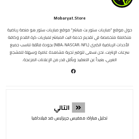
Mobaryat.store
حول موقع "مباريات ستور بث مباشر" موقع مباريات ستور هو منصة رياضية
متكاملة متخصصة في تقديم خدمة البث المباشر لمباريات كرة القدم وكافة
الأحداث الرياضية الكبرى (NBA، NASCAR، NFL) بجودة فائقة تناسب جميع
سرعات الإنترنت. نحن نسعى لتوفير تجربة مشاهدة غامرة وسهلة للمشجع
العربي، بعيداً عن التعقيد وبأقل قدر من الإعلانات المزعجة.
التالي
تحليل مباراة: ممفيس جريزليس ضد فيلادلفيا