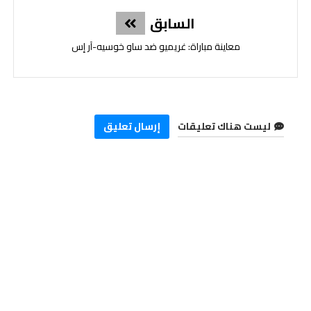
السابق
معاينة مباراة: غريميو ضد ساو خوسيه-آر إس
ليست هناك تعليقات
إرسال تعليق