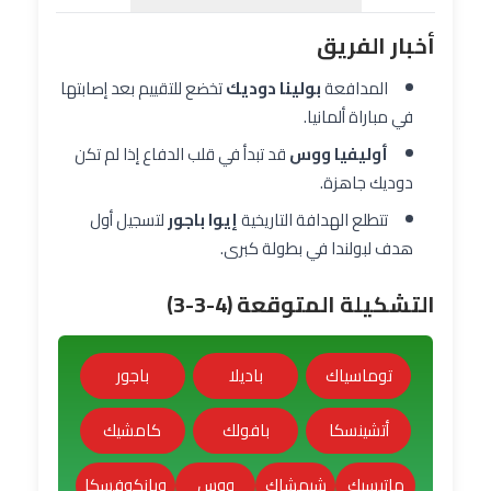
أخبار الفريق
المدافعة
بولينا دوديك
تخضع للتقييم بعد إصابتها
في مباراة ألمانيا.
أوليفيا ووس
قد تبدأ في قلب الدفاع إذا لم تكن
دوديك جاهزة.
تتطلع الهدافة التاريخية
إيوا باجور
لتسجيل أول
هدف لبولندا في بطولة كبرى.
التشكيلة المتوقعة (4-3-3)
توماسياك
باديلا
باجور
أتشينسكا
بافولك
كامشيك
ماتيسيك
شيمشاك
ووس
ويانكوفسكا