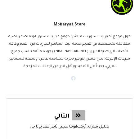
Mobaryat.store
حول موقع "مباريات ستور بث مباشر" موقع مباريات ستور هو منصة رياضية
متكاملة متخصصة في تقديم خدمة البث المباشر لمباريات كرة القدم وكافة
الأحداث الرياضية الكبرى (NBA، NASCAR، NFL) بجودة فائقة تناسب جميع
سرعات الإنترنت. نحن نسعى لتوفير تجربة مشاهدة غامرة وسهلة للمشجع
العربي، بعيداً عن التعقيد وبأقل قدر من الإعلانات المزعجة.
التالي
تحليل مباراة: أوكلاهوما سيتي ثاندر ضد يوتا جاز