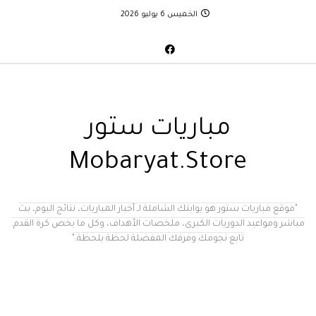
الخميس 6 يوليو 2026
مباريات ستور
Mobaryat.Store
"موقع مباريات ستور هو بوابتك الشاملة لـ أخبار المباريات، نتائج اليوم، بث
مباشر ومواعيد الدوريات الكبرى، ملخصات الأهداف، وكل ما يخص كرة القدم.
تابع نجومك وفرقك المفضلة لحظة بلحظة."