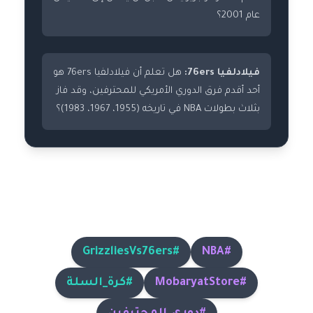
عام 2001؟
فيلادلفيا 76ers:
هل تعلم أن فيلادلفيا 76ers هو
أحد أقدم فرق الدوري الأمريكي للمحترفين، وقد فاز
بثلاث بطولات NBA في تاريخه (1955، 1967، 1983)؟
تابعوا التغطية على وسائل التواصل
الاجتماعي!
#GrizzliesVs76ers
#NBA
#MobaryatStore
#كرة_السلة