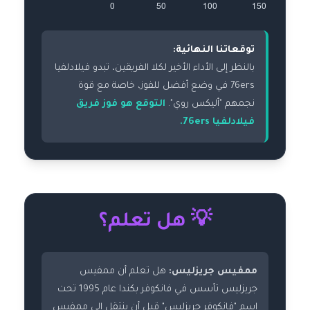
توقعاتنا النهائية:
بالنظر إلى الأداء الأخير لكلا الفريقين، تبدو فيلادلفيا
76ers في وضع أفضل للفوز، خاصة مع قوة
نجمهم "أليكس روي".
التوقع هو فوز فريق
فيلادلفيا 76ers.
💡 هل تعلم؟
ممفيس جريزليس:
هل تعلم أن ممفيس
جريزليس تأسس في فانكوفر بكندا عام 1995 تحت
اسم "فانكوفر جريزليس" قبل أن ينتقل إلى ممفيس