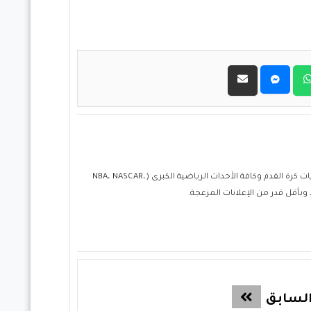
حول موقع "مباريات ستور بث مباشر" موقع مباريات ستور هو منصة رياضية متكاملة متخصصة في تقديم خدمة البث المباشر لمباريات كرة القدم وكافة الأحداث الرياضية الكبرى (NBA، NASCAR،
لسابق