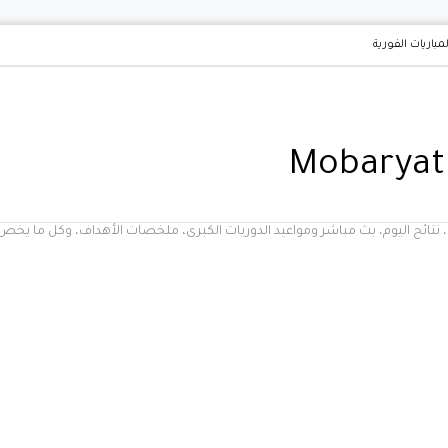
لمباريات الفورية
يات، نتائج اليوم، بث مباشر ومواعيد الدوريات الكبرى، ملخصات الأهداف، وكل ما ي