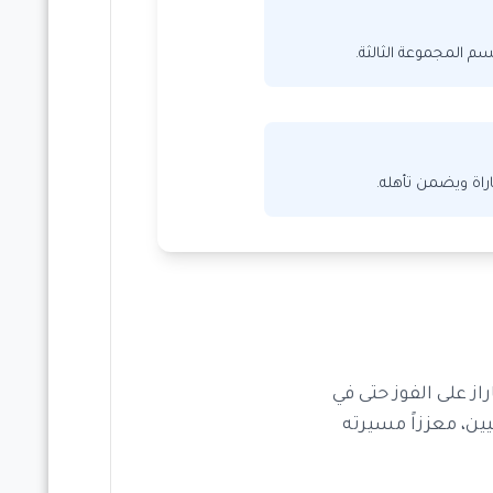
م المجموعة الثالثة.
اة ويضمن تأهله.
راز على الفوز حتى في
ين، معززاً مسيرته