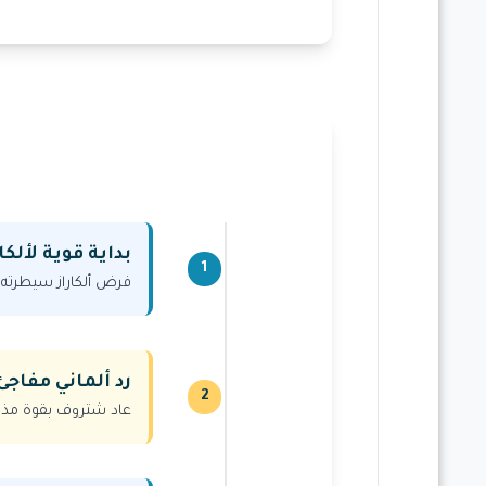
بداية قوية لألكاراز 
1
فرض ألكاراز سيطرته 
رد ألماني مفاجئ (3-
2
عاد شتروف بقوة مذهل