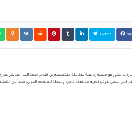
Twitter
fa
ا