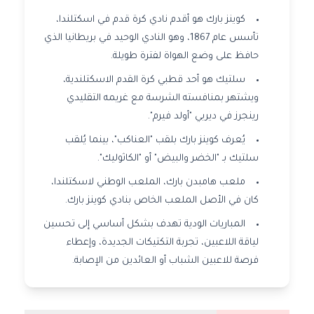
كوينز بارك هو أقدم نادي كرة قدم في اسكتلندا،
تأسس عام 1867، وهو النادي الوحيد في بريطانيا الذي
حافظ على وضع الهواة لفترة طويلة.
سلتيك هو أحد قطبي كرة القدم الاسكتلندية،
ويشتهر بمنافسته الشرسة مع غريمه التقليدي
رينجرز في ديربي "أولد فيرم".
يُعرف كوينز بارك بلقب "العناكب"، بينما يُلقب
سلتيك بـ "الخضر والبيض" أو "الكاثوليك".
ملعب هامبدن بارك، الملعب الوطني لاسكتلندا،
كان في الأصل الملعب الخاص بنادي كوينز بارك.
المباريات الودية تهدف بشكل أساسي إلى تحسين
لياقة اللاعبين، تجربة التكتيكات الجديدة، وإعطاء
فرصة للاعبين الشباب أو العائدين من الإصابة.