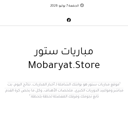
الجمعة 7 يوليو 2026
مباريات ستور
Mobaryat.Store
"موقع مباريات ستور هو بوابتك الشاملة لـ أخبار المباريات، نتائج اليوم، بث
مباشر ومواعيد الدوريات الكبرى، ملخصات الأهداف، وكل ما يخص كرة القدم.
تابع نجومك وفرقك المفضلة لحظة بلحظة."