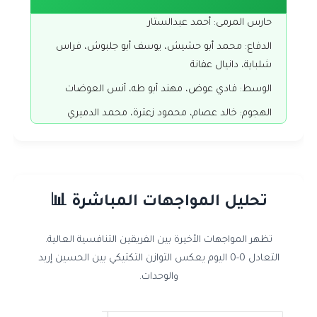
حارس المرمى: أحمد عبدالستار
الدفاع: محمد أبو حشيش، يوسف أبو جلبوش، فراس
شلباية، دانيال عفانة
الوسط: فادي عوض، مهند أبو طه، أنس العوضات
الهجوم: خالد عصام، محمود زعترة، محمد الدميري
تحليل المواجهات المباشرة 📊
تظهر المواجهات الأخيرة بين الفريقين التنافسية العالية.
التعادل 0-0 اليوم يعكس التوازن التكتيكي بين الحسين إربد
والوحدات.