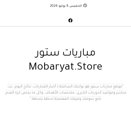
الخميس 6 يوليو 2026
مباريات ستور
Mobaryat.Store
"موقع مباريات ستور هو بوابتك الشاملة لـ أخبار المباريات، نتائج اليوم، بث
مباشر ومواعيد الدوريات الكبرى، ملخصات الأهداف، وكل ما يخص كرة القدم.
تابع نجومك وفرقك المفضلة لحظة بلحظة."