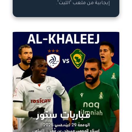
إيجابية من ملعب "الليث".