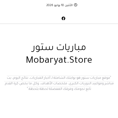
الأثنين 10 يوليو 2026
مباريات ستور
Mobaryat.Store
"موقع مباريات ستور هو بوابتك الشاملة لـ أخبار المباريات، نتائج اليوم، بث
مباشر ومواعيد الدوريات الكبرى، ملخصات الأهداف، وكل ما يخص كرة القدم.
تابع نجومك وفرقك المفضلة لحظة بلحظة."