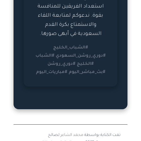
استعداد الفريقين للمنافسة
بقوة. ندعوكم لمتابعة اللقاء
والاستمتاع بكرة القدم
السعودية في أبهى صورها.
#الشباب_الخليج
#دوري_روشن_السعودي #الشباب
#الخليج #دوري_روشن
#بث_مباشر_اليوم #مباريات_اليوم
تمت الكتابة بواسطة
محمد الشاعر
لصالح
مباريات اليوم