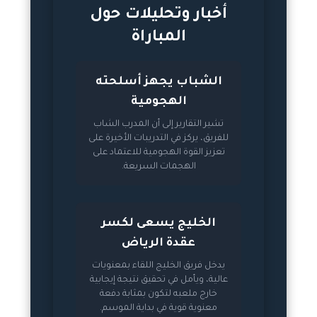
أخبار وتحليلات حول
المباراة
الشباب يجهز أسلحته
الهجومية
تشير التقارير إلى أن المدرب الشاب
للفريق، يركز في التدريبات الأخيرة على
تعزيز القوة الهجومية للاعتماد على
الهجمات السريعة.
الخليج يسعى لكسر
عقدة الرياض
يدخل فريق الخليج اللقاء بمعنويات
عالية، ويأمل في تحقيق نتيجة إيجابية
خارج ملعبه لتكون بمثابة دفعة
معنوية قوية في بداية الموسم.