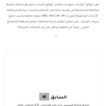
حول موقع "مباريات ستور بث مباشر" موقع مباريات ستور هو منصة رياضية
متكاملة متخصصة في تقديم خدمة البث المباشر لمباريات كرة القدم وكافة
الأحداث الرياضية الكبرى (NBA، NASCAR، NFL) بجودة فائقة تناسب جميع
سرعات الإنترنت. نحن نسعى لتوفير تجربة مشاهدة غامرة وسهلة للمشجع
العربي، بعيداً عن التعقيد وبأقل قدر من الإعلانات المزعجة.
السابق
نتيجة مباراة الحسين إربد ضد الوحدات: 0-0 وتحليل كامل