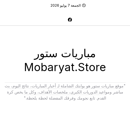
الجمعة 7 يوليو 2026
مباريات ستور
Mobaryat.Store
"موقع مباريات ستور هو بوابتك الشاملة لـ أخبار المباريات، نتائج اليوم، بث
مباشر ومواعيد الدوريات الكبرى، ملخصات الأهداف، وكل ما يخص كرة
القدم. تابع نجومك وفرقك المفضلة لحظة بلحظة."